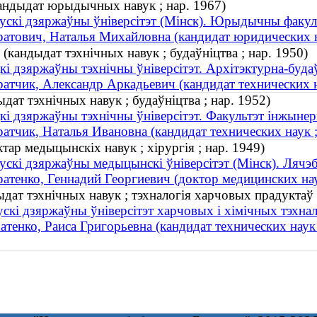
кандыдат юрыдычных навук ; нар. 1967)
ускі дзяржаўны ўніверсітэт (Мінск). Юрыдычны факул
атович, Наталья Михайловна (кандидат юридических на
кандыдат тэхнічных навук ; будаўніцтва ; нар. 1950)
кі дзяржаўны тэхнічны ўніверсітэт. Архітэктурна-буда
атчик, Александр Аркадьевич (кандидат технических на
дат тэхнічных навук ; будаўніцтва ; нар. 1952)
кі дзяржаўны тэхнічны ўніверсітэт. Факультэт інжынерн
атчик, Наталья Ивановна (кандидат технических наук ; 
тар медыцынскіх навук ; хірургія ; нар. 1949)
ускі дзяржаўны медыцынскі ўніверсітэт (Мінск). Лячэ
атенко, Геннадий Георгиевич (доктор медицинских наук
дат тэхнічных навук ; тэхналогія харчовых прадуктаў 
ускі дзяржаўны ўніверсітэт харчовых і хімічных тэхнал
атенко, Раиса Григорьевна (кандидат технических наук