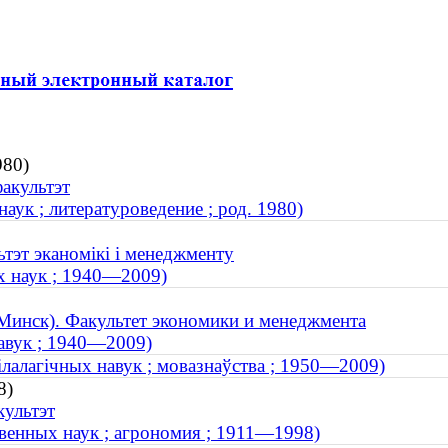
980)
факультэт
ук ; литературоведение ; род. 1980)
ьтэт эканомікі і менеджменту
х наук ; 1940—2009)
Минск). Факультет экономики и менеджмента
навук ; 1940—2009)
ілалагічных навук ; мовазнаўства ; 1950—2009)
8)
культэт
венных наук ; агрономия ; 1911—1998)