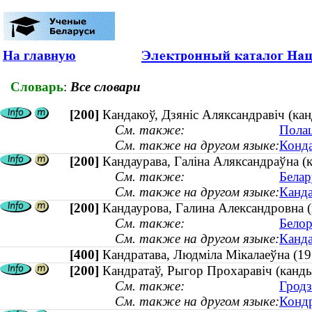
На главную
Словарь
:
Все словари
[200]
Кандакоў, Дзяніс Аляксандравіч (кан
См. также:
Полац
См. также на другом языке:
Конда
[200]
Кандаурава, Галіна Аляксандраўна 
См. также:
Белар
См. также на другом языке:
Канда
[200]
Кандаурова, Галина Александровна 
См. также:
Белор
См. также на другом языке:
Канда
[400]
Кандратава, Людміла Мікалаеўна 
[200]
Кандратаў, Рыгор Прохаравіч (канды
См. также:
Гродз
См. также на другом языке:
Кондр