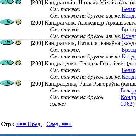
[200]
Кандратовіч, Наталля Міхайлаўна (
См. также:
Белар
См. также на другом языке:
Кондр
[200]
Кандратчык, Аляксандр Аркадзьевіч (
См. также:
Брэсц
См. также на другом языке:
Кондр
[200]
Кандратчык, Наталля Іванаўна (канды
См. также:
Брэсц
См. также на другом языке:
Кондр
[200]
Кандраценка, Генадзь Георгіевіч (док
См. также:
Белар
См. также на другом языке:
Кондр
[200]
Кандраценка, Раіса Рыгораўна (канды
См. также:
Белар
См. также на другом
Кондр
языке:
1962)
Стр.:
<== Пред.
След. ==>