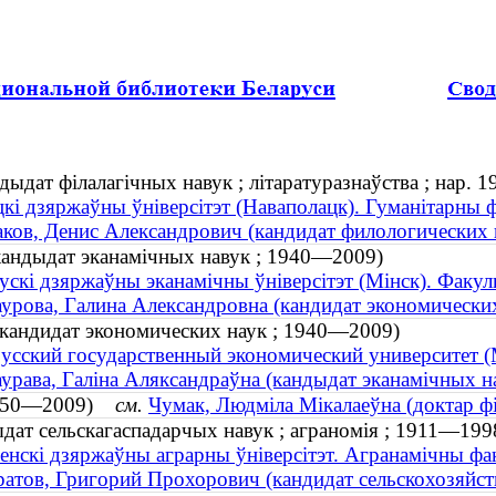
дыдат філалагічных навук ; літаратуразнаўства ; нар. 1
кі дзяржаўны ўніверсітэт (Наваполацк). Гуманітарны 
ков, Денис Александрович (кандидат филологических на
(кандыдат эканамічных навук ; 1940—2009)
ускі дзяржаўны эканамічны ўніверсітэт (Мінск). Факул
урова, Галина Александровна (кандидат экономически
(кандидат экономических наук ; 1940—2009)
усский государственный экономический университет (
урава, Галіна Аляксандраўна (кандыдат эканамічных 
(1950—2009)
см.
Чумак, Людміла Мікалаеўна (доктар ф
дат сельскагаспадарчых навук ; аграномія ; 1911—199
енскі дзяржаўны аграрны ўнiверсiтэт. Агранамічны фа
атов, Григорий Прохорович (кандидат сельскохозяйст