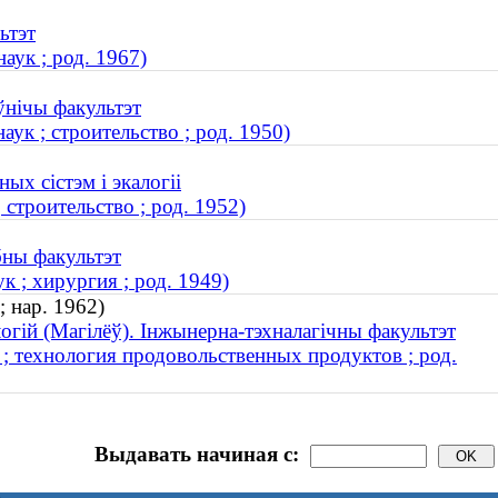
ьтэт
ук ; род. 1967)
ўнічы факультэт
ук ; строительство ; род. 1950)
ых сістэм і экалогіі
строительство ; род. 1952)
бны факультэт
 ; хирургия ; род. 1949)
; нар. 1962)
огій (Магілёў). Інжынерна-тэхналагічны факультэт
 ; технология продовольственных продуктов ; род.
Выдавать начиная с: