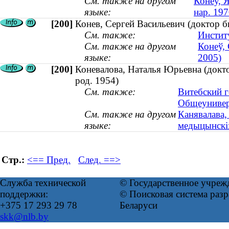
См. также на другом
Конеў, Я
языке:
нар. 197
[200]
Конев, Сергей Васильевич (доктор 
См. также:
Инстит
См. также на другом
Конеў, 
языке:
2005)
[200]
Коневалова, Наталья Юрьевна (докто
род. 1954)
См. также:
Витебский г
Общеунивер
См. также на другом
Канявалава,
языке:
медыцынскіх
Стр.:
<== Пред.
След. ==>
Служба технической
© Государственное учреж
поддержки:
© Поисковая система ра
+375 17 293 29 78
Беларуси
skk@nlb.by