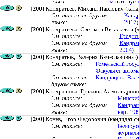
языке:
мовазнаўств
[200]
Кондратьев, Михаил Павлович (канд
См. также на другом
Кандр
языке:
2017)
[200]
Кондратьева, Светлана Витальевна (
См. также:
Гродне
См. также на другом
Кандрац
языке:
2004)
[200]
Кондратюк, Валерия Вячеславовна (ф
См. также:
Гомельский госу
Факультет автом
См. также на
Кандрацюк, Валер
другом языке:
[200]
Кондрашова, Гражина Александровна 
См. также:
Минский
См. также на другом
Кандраш
языке:
нар. 198
[200]
Конев, Егор Федорович (кандидат фи
См. также:
Белорус
журнали