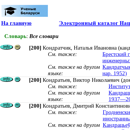
На главную
Словарь
:
Все словари
[200]
Кондратчик, Наталья Ивановна (канди
См. также:
Брестский 
инженерных
См. также на другом
Кандратчык,
языке:
нар. 1952)
[200]
Кондратьев, Виктор Николаевич (до
См. также:
Институт
См. также на другом
Кандраць
языке:
1937—20
[200]
Кондратьев, Дмитрий Константинович
См. также:
Гродненски
иностранн
См. также на другом
Кандрацьеў