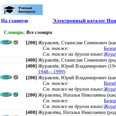
На главную
Словарь
:
Все словари
[200]
Журавлев, Станислав Семенович (кан
См. также:
Белор
См. также на другом языке:
Жураў
[400]
Журавлёв, Станислав Семенович (р
[400]
Журавлёв, Юрий Владимирович (
1948—1999)
[200]
Журавлев, Юрий Владимирович (канд
См. также:
Витеб
См. также на другом языке:
Жураў
[200]
Журавлева, Наталья Николаевна (кан
См. также:
Белор
См. также на другом языке:
Жураў
[400]
Журавлёва, Наталья Николаевна (р