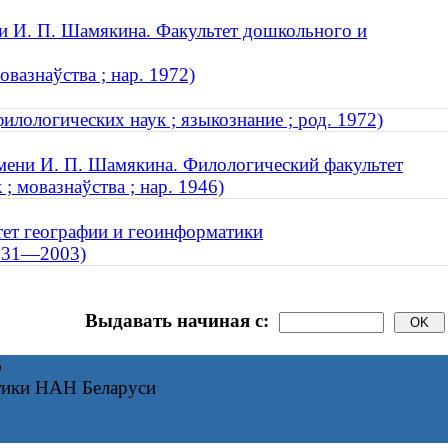
и И. П. Шамякина. Факультет дошкольного и
овазнаўства ; нар. 1972)
илологических наук ; языкознание ; род. 1972)
мени И. П. Шамякина. Филологический факультет
; мовазнаўства ; нар. 1946)
тет географии и геоинформатики
1931—2003)
Выдавать начиная с:
6
тики НАН Беларуси