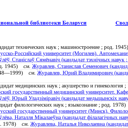
дидат технических наук ; машиностроение ; род. 1945
усско-Российский университет (Могилев). Автомехани
лёў, Станіслаў Сямёнавіч (кандыдат тэхнічных навук ;
од. 1945)
см.
Журавлев, Станислав Семенович (кандида
1948—1999)
см.
Журавлев, Юрий Владимирович (кандид
идат медицинских наук ; акушерство и гинекология 
ский государственный медицинский университет. Кафе
лёў, Юрый Уладзіміравіч (кандыдат медыцынскіх навук
дидат филологических наук ; языкознание ; род. 1978)
усский государственный университет (Минск). Филоло
лёва, Наталля Мiкалаеўна (кандыдат філалагічных навук
од. 1978)
см.
Журавлева, Наталья Николаевна (кандидат