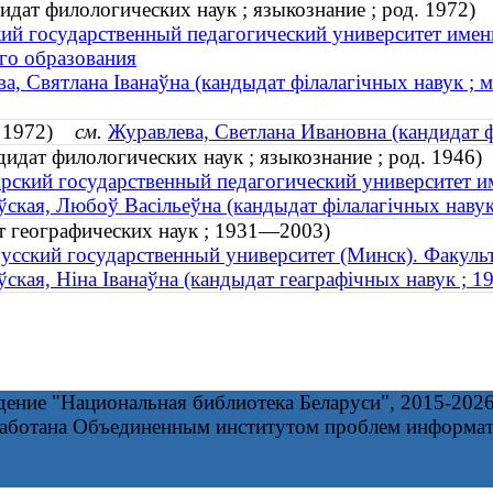
идат филологических наук ; языкознание ; род. 1972)
й государственный педагогический университет имен
го образования
а, Святлана Іванаўна (кандыдат філалагічных навук ; м
д. 1972)
см.
Журавлева, Светлана Ивановна (кандидат ф
идат филологических наук ; языкознание ; род. 1946)
ский государственный педагогический университет и
ская, Любоў Васільеўна (кандыдат філалагічных навук 
т географических наук ; 1931—2003)
усский государственный университет (Минск). Факуль
ская, Ніна Іванаўна (кандыдат геаграфічных навук ; 
дение "Национальная библиотека Беларуси", 2015-202
работана Объединенным институтом проблем информа