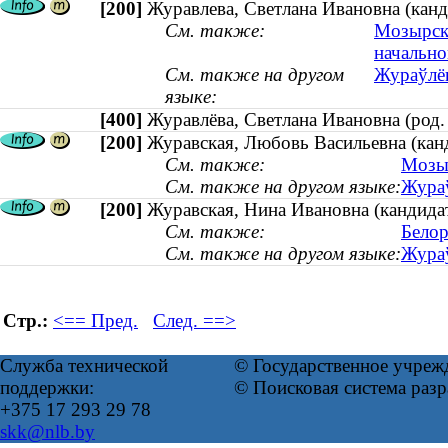
[200]
Журавлева, Светлана Ивановна (канд
См. также:
Мозырски
начально
См. также на другом
Жураўлёв
языке:
[400]
Журавлёва, Светлана Ивановна (ро
[200]
Журавская, Любовь Васильевна (канд
См. также:
Мозыр
См. также на другом языке:
Жураў
[200]
Журавская, Нина Ивановна (кандида
См. также:
Белор
См. также на другом языке:
Жураў
Стр.:
<== Пред.
След. ==>
Служба технической
© Государственное учреж
поддержки:
© Поисковая система раз
+375 17 293 29 78
skk@nlb.by