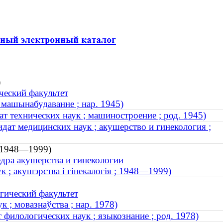
)
ческий факультет
 машынабудаванне ; нар. 1945)
т технических наук ; машиностроение ; род. 1945)
ат медицинских наук ; акушерство и гинекология ;
; 1948—1999)
дра акушерства и гинекологии
 ; акушэрства і гінекалогія ; 1948—1999)
гический факультет
 ; мовазнаўства ; нар. 1978)
 филологических наук ; языкознание ; род. 1978)