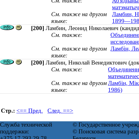
См. также:
Аб'яднаны
матэматыч
См. также на другом
Ламбин, Н
языке:
1899—198
[200]
Ламбин, Леонид Николаевич (кандид
См. также:
Объединен
исследован
См. также на другом
Ламбін, Ле
языке:
[200]
Ламбин, Николай Венедиктович (док
См. также:
Объединенн
математичес
См. также на другом
Ламбін, Мік
языке:
1986)
Стр.:
<== Пред.
След. ==>
Служба технической
© Государственное учреж
поддержки:
© Поисковая система ра
+375 17 293 29 78
Беларуси