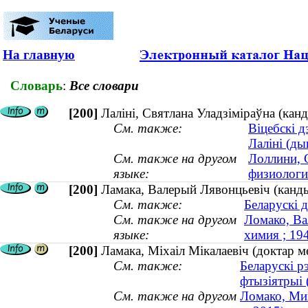
На главную
Словарь
:
Все словари
[200]
Лаліні, Святлана Уладзіміраўна (канд
См. также:
Віцебскі 
Лаліні (ды
См. также на другом
Лоллини, 
языке:
физиология
[200]
Ламака, Валерый Лявонцьевіч (канды
См. также:
Беларускі 
См. также на другом
Ломако, Ва
языке:
химия ; 1
[200]
Ламака, Міхаіл Мікалаевіч (доктар 
См. также:
Беларускі р
фтызіятрыі 
См. также на другом
Ломако, Мих