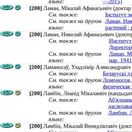
языке:
—2015)
[200]
Ламан, Мікалай Афанасьевіч (доктар б
См. также:
Інстытут э
См. также на другом
Ламан, Ник
языке:
растений ; 
[200]
Ламан, Николай Афанасьевич (доктор
См. также:
Институт
Директор
См. также на другом
Ламан, Мі
языке:
нар. 1941
[200]
Ламаносаў, Уладзiмiр Аляксандравiч (
См. также:
Беларускі д
См. также на другом
Ломоносов,
языке:
физическая 
[200]
Ламбін, Леанід Мікалаевіч (кандыда
См. также:
Аб'яднаны
даследава
См. также на другом
Ламбин, 
языке:
[200]
Ламбін, Мікалай Венядзіктавіч (док