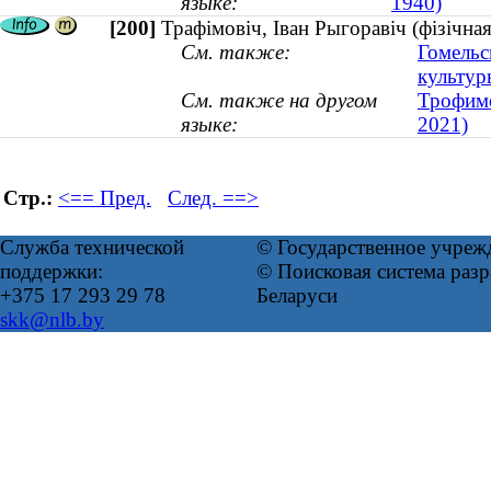
языке:
1940)
[200]
Трафімовіч, Іван Рыгоравіч (фізічна
См. также:
Гомельс
культур
См. также на другом
Трофимо
языке:
2021)
Стр.:
<== Пред.
След. ==>
Служба технической
© Государственное учреж
поддержки:
© Поисковая система ра
+375 17 293 29 78
Беларуси
skk@nlb.by