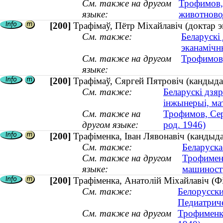
См. также на другом
Трофимов,
языке:
животново
[200]
Трафімаў, Пётр Міхайлавіч (доктар 
См. также:
Беларускі
эканамічн
См. также на другом
Трофимов,
языке:
[200]
Трафімаў, Сяргей Пятровіч (кандыдат
См. также:
Беларускі дзяр
інжынерыі, ма
См. также на
Трофимов, Сер
другом языке:
род. 1946)
[200]
Трафіменка, Іван Лявонавіч (кандыда
См. также:
Беларуска
См. также на другом
Трофименк
языке:
машиностр
[200]
Трафіменка, Анатолій Міхайлавіч (Фіз
См. также:
Белорусски
Педиатриче
См. также на другом
Трофименко