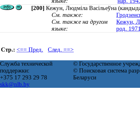
языке:
нар. 194
[200]
Кежун, Людміла Васільеўна (кандыда
См. также:
Гродзенс
См. также на другом
Кежун, Л
языке:
род. 197
Стр.:
<== Пред.
След. ==>
Служба технической
© Государственное учреж
поддержки:
© Поисковая система ра
+375 17 293 29 78
Беларуси
skk@nlb.by