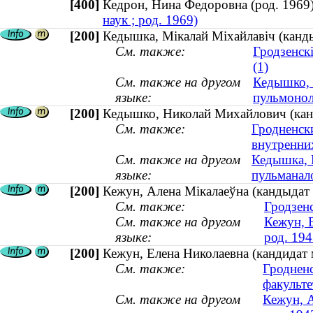
[400]
Кедрон, Нина Федоровна (род. 19
наук ; род. 1969)
[200]
Кедышка, Мікалай Міхайлавіч (канды
См. также:
Гродзенск
(1)
См. также на другом
Кедышко, 
языке:
пульмонол
[200]
Кедышко, Николай Михайлович (канд
См. также:
Гродненск
внутренних
См. также на другом
Кедышка, 
языке:
пульманало
[200]
Кежун, Алена Мікалаеўна (кандыдат 
См. также:
Гродзен
См. также на другом
Кежун, Е
языке:
род. 194
[200]
Кежун, Елена Николаевна (кандидат 
См. также:
Гроднен
факульте
См. также на другом
Кежун, А