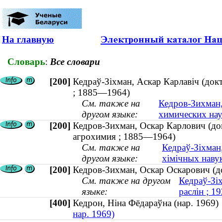
На главную
Словарь
:
Все словари
[200]
Кедраў-Зіхман, Аскар Карлавіч (докт
; 1885—1964)
См. также на
Кедров-Зихман,
другом языке:
химических нау
[200]
Кедров-Зихман, Оскар Карлович (док
агрохимия ; 1885—1964)
См. также на
Кедраў-Зіхман,
другом языке:
хімічных навук
[200]
Кедров-Зихман, Оскар Оскарович (до
См. также на другом
Кедраў-Зіх
языке:
раслін ; 
[400]
Кедрон, Ніна Фёдараўна (нар. 196
нар. 1969)