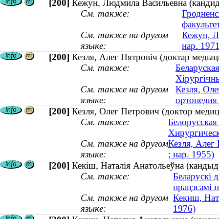
[200]
Кежун, Людмила Васильевна (кандида
См. также:
Гродненс
факульте
См. также на другом
Кежун, Л
языке:
нар. 1971
[200]
Кезля, Алег Пятровіч (доктар медыцы
См. также:
Беларуская
Хірургічн
См. также на другом
Кезля, Оле
языке:
ортопедия 
[200]
Кезля, Олег Петрович (доктор медици
См. также:
Белорусская
Хирургическ
См. также на другом
Кезля, Алег 
языке:
; нар. 1955)
[200]
Кекіш, Наталія Анатольеўна (кандыда
См. также:
Беларускі д
працэсамі 
См. также на другом
Кекиш, Ната
языке:
1976)