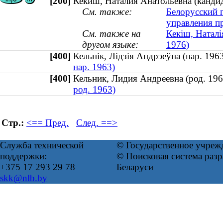
[200]
Кекиш, Наталия Анатольевна (кандида
См. также:
Белорусский г
управления п
См. также на
Кекіш, Наталі
другом языке:
1976)
[400]
Кельнік, Лідзія Андрэеўна (нар. 1
нар. 1963)
[400]
Кельник, Лидия Андреевна (род. 1
род. 1963)
Стр.:
<== Пред.
След. ==>
Служба технической
© Государственное учреж
поддержки:
© Поисковая система ра
+375 17 293 29 78
Беларуси
skk@nlb.by