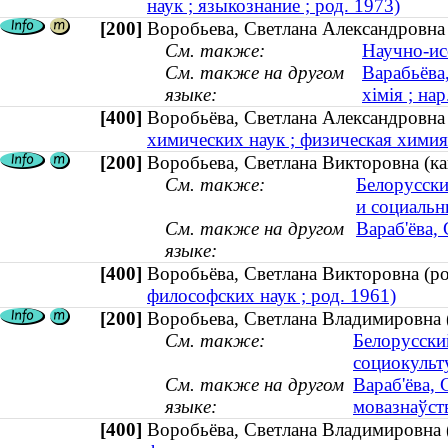
наук ; языкознание ; род. 1973)
[200]
Воробьева, Светлана Александровна 
См. также:
Научно-ис
См. также на другом
Варабьёва
языке:
хімія ; нар
[400]
Воробьёва, Светлана Александровн
химических наук ; физическая химия 
[200]
Воробьева, Светлана Викторовна (ка
См. также:
Белорусски
и социальн
См. также на другом
Вараб'ёва, 
языке:
[400]
Воробьёва, Светлана Викторовна (
философских наук ; род. 1961)
[200]
Воробьева, Светлана Владимировна (
См. также:
Белорусски
социокуль
См. также на другом
Вараб'ёва, 
языке:
мовазнаўств
[400]
Воробьёва, Светлана Владимировна