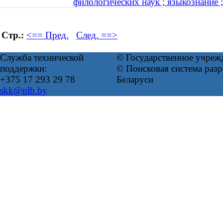
филологических наук ; языкознание ;
Стр.:
<== Пред.
След. ==>
Служба технической
© Государственное учреж
поддержки:
© Поисковая система ра
+375 17 293 29 78
Беларуси
skk@nlb.by