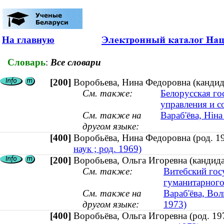
На главную
Словарь
:
Все словари
[200]
Воробьева, Нина Федоровна (кандида
См. также:
Белорусская го
управления и 
См. также на
Вараб'ёва, Нін
другом языке:
[400]
Воробьёва, Нина Федоровна (род.
наук ; род. 1969)
[200]
Воробьева, Ольга Игоревна (кандида
См. также:
Витебский гос
гуманитарного
См. также на
Вараб'ёва, Вол
другом языке:
1973)
[400]
Воробьёва, Ольга Игоревна (род. 