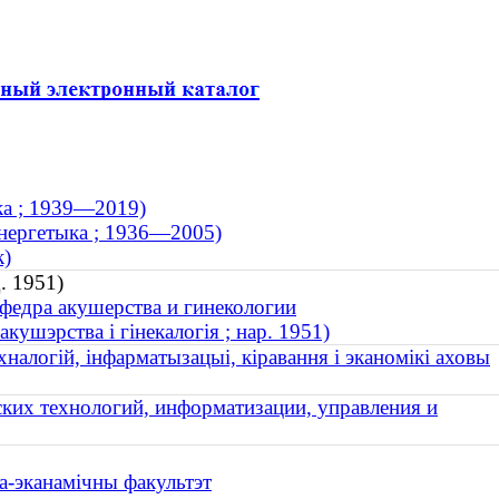
ыка ; 1939—2019)
 энергетыка ; 1936—2005)
к)
. 1951)
федра акушерства и гинекологии
кушэрства і гінекалогія ; нар. 1951)
налогій, інфарматызацыі, кіравання і эканомікі аховы
ких технологий, информатизации, управления и
ва-эканамічны факультэт