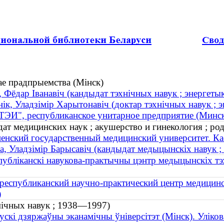
ае прадпрыемства (Мінск)
 Фёдар Іванавіч (кандыдат тэхнічных навук ; энергет
нік, Уладзімір Харытонавіч (доктар тэхнічных навук ;
ЭИ", республиканское унитарное предприятие (Минс
ат медицинских наук ; акушерство и гинекология ; род
енский государственный медицинский университет. Ка
а, Уладзімір Барысавіч (кандыдат медыцынскіх навук ; а
публіканскі навукова-практычны цэнтр медыцынскіх тэх
республиканский научно-практический центр медицинс
)
амічных навук ; 1938—1997)
ускі дзяржаўны эканамічны ўніверсітэт (Мінск). Уліко