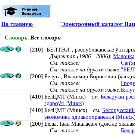
На главную
Словарь
:
Все словари
[210]
"БЕЛТЭИ", рэспубліканскае ўнітарн
Дырэктар (1986—2006)
:
Малочка,
См. также:
Сап'я
См. также на другом языке:
"БЕЛТ
[200]
Белуга, Владимир Борисович (кандид
См. также:
Гродн
См. также на другом языке:
Бялуг
[410]
БелЦМТ (Мінск)
см.
Беларускі рэс
здароўя (Мінск)
[410]
БелЦМТ (Минск)
см.
Белорусский 
экономики здравоохранения (Минск
[200]
Белы, Іван Мікалаевіч (доктар экан
См. также:
Белар