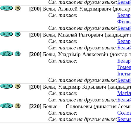
См. также на другом языке:
Белый
[200]
Белы, Аляксей Уладзіміравіч (доктар 
См. также:
Белар
Фізік
См. также на другом языке:
Белый
[200]
Белы, Мікалай Рыгоравіч (кандыдат
См. также:
Белар
См. также на другом языке:
Белый
[200]
Белы, Уладзімір Аляксеевіч (доктар 
См. также:
Белар
Гомел
Інсты
См. также на другом языке:
Белый
[200]
Белы, Уладзімір Кірылавіч (кандыдат 
См. также:
Магіл
См. также на другом языке:
Белый
[220]
Белые — Соловьевы (династия / сем
См. также:
Солов
См. также на другом языке:
Белыя