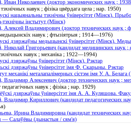
, Иван Николаевич (доктор экономических наук ; 19
тэхнічных навук ; фізіка цвёрдага цела ; нар. 1950)
ускі нацыянальны тэхнічны ўніверсітэт (Мінск). Прыб
а-тэхнічны інстытут (Мінск)
, Алексей Владимирович (доктор технических наук ; фи
 медыцынскіх навук ; фтызіятрыя ; 1914—1976)
ускі дзяржаўны медыцынскі ўніверсітэт (Мінск). Мед
, Николай Григорьевич (кандидат медицинских наук ;
тэхнічных навук ; механіка ; 1922—1994)
ускі дзяржаўны ўніверсітэт (Мінск). Рэктар
ьскі дзяржаўны ўніверсітэт імя Ф. Скарыны. Рэктар
тут механікі металапалімерных сістэм імя У. А. Белага 
, Владимир Алексеевич (доктор технических наук ; м
педагагічных навук ; фізіка ; нар. 1929)
ёўскі дзяржаўны ўніверсітэт імя А. А. Куляшова. Факу
, Владимир Кириллович (кандидат педагогических наук 
ья)
ьева, Ирина Владимировна (кандидат технических наук 
 — Салаўёвы (дынастыя / сям'я)