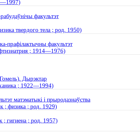
38—1997)
орабудаўнічы факультэт
зика твердого тела ; род. 1950)
ыка-прафілактычны факультэт
 фтизиатрия ; 1914—1976)
(Гомель). Дырэктар
еханика ; 1922—1994)
льтэт матэматыкі і прыродазнаўства
; физика ; род. 1929)
; гигиена ; род. 1957)