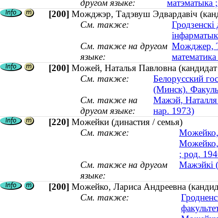
другом языке:
матэматыка ;
[200]
Можджэр, Тадэвуш Эдвардавіч (канды
См. также:
Гродзенскі 
інфарматык
См. также на другом
Можджер, Т
языке:
математика 
[200]
Можей, Наталья Павловна (кандидат 
См. также:
Белорусский го
(Минск). Факуль
См. также на
Мажэй, Наталля 
другом языке:
нар. 1973)
[220]
Можейки (династия / семья)
См. также:
Можейко, 
Можейко,
; род. 194
См. также на другом
Мажэйкі (
языке:
[200]
Можейко, Лариса Андреевна (кандида
См. также:
Гродненс
факульте