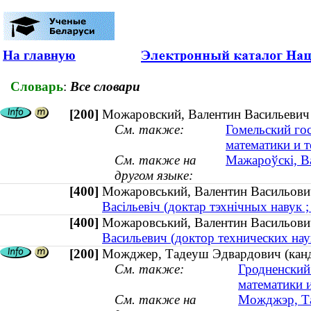
На главную
Словарь
:
Все словари
[200]
Можаровский, Валентин Васильевич (
См. также:
Гомельский го
математики и 
См. также на
Мажароўскі, Ва
другом языке:
[400]
Можаровський, Валентин Васильович
Васільевіч (доктар тэхнічных навук ;
[400]
Можаровський, Валентин Васильови
Васильевич (доктор технических наук
[200]
Можджер, Тадеуш Эдвардович (кандид
См. также:
Гродненский
математики 
См. также на
Можджэр, Та