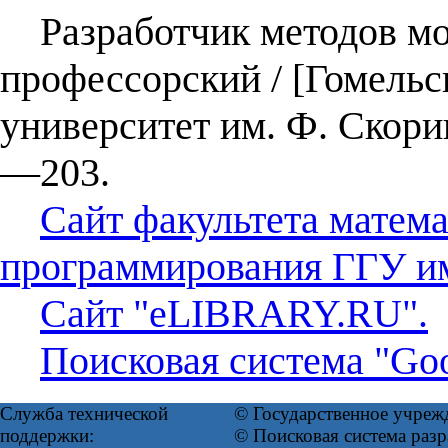
Разработчик методов мод
профессорский / [Гомель
университет им. Ф. Скори
—203.
Сайт факультета матема
программирования ГГУ им
Сайт "eLIBRARY.RU".
Поисковая система "Goo
Служба технической
© Государственное учреж
поддержки:
© Поисковая система ра