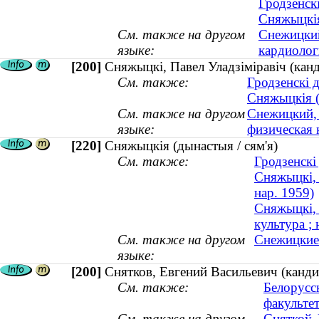
Гродзенск
Сняжыцкія
См. также на другом
Снежицкий
языке:
кардиологи
[200]
Сняжыцкі, Павел Уладзіміравіч (канд
См. также:
Гродзенскі 
Сняжыцкія (
См. также на другом
Снежицкий, 
языке:
физическая к
[220]
Сняжыцкія (дынастыя / сям'я)
См. также:
Гродзенскі
Сняжыцкі, 
нар. 1959)
Сняжыцкі, 
культура ; 
См. также на другом
Снежицкие 
языке:
[200]
Снятков, Евгений Васильевич (канди
См. также:
Белорусс
факульте
См. также на другом
Сняткоў, 