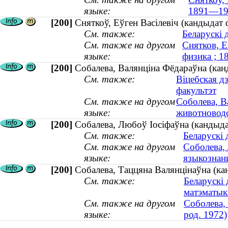
языке:
1891—19
[200]
Сняткоў, Еўген Васілевіч (кандыдат 
См. также:
Беларускі 
См. также на другом
Снятков, Е
языке:
физика ; 
[200]
Собалева, Валянціна Фёдараўна (кан
См. также:
Віцебская д
факультэт
См. также на другом
Соболева, В
языке:
животноводс
[200]
Собалева, Любоў Iосiфаўна (кандыда
См. также:
Беларускі 
См. также на другом
Соболева,
языке:
языкознан
[200]
Собалева, Таццяна Валянцiнаўна (ка
См. также:
Беларускі 
матэматыкі
См. также на другом
Соболева,
языке:
род. 1972)