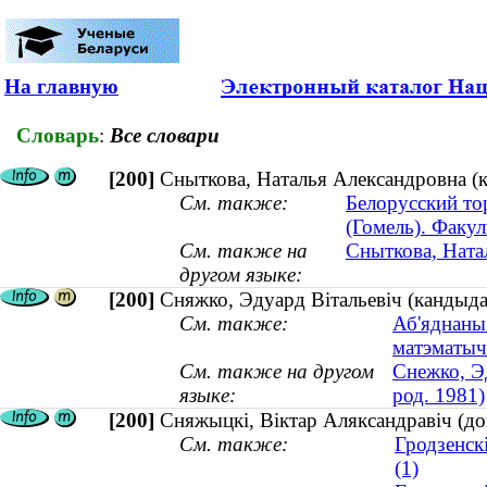
На главную
Словарь
:
Все словари
[200]
Сныткова, Наталья Александровна (к
См. также:
Белорусский то
(Гомель). Факу
См. также на
Сныткова, Ната
другом языке:
[200]
Сняжко, Эдуард Вітальевіч (кандыдат
См. также:
Аб'яднаны
матэматыч
См. также на другом
Снежко, Э
языке:
род. 1981)
[200]
Сняжыцкі, Віктар Аляксандравіч (док
См. также:
Гродзенск
(1)