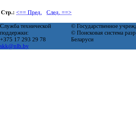
Стр.:
<== Пред.
След. ==>
Служба технической
© Государственное учреж
поддержки:
© Поисковая система ра
+375 17 293 29 78
Беларуси
skk@nlb.by