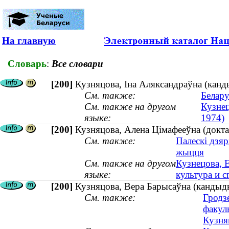
На главную
Словарь
:
Все словари
[200]
Кузняцова, Іна Аляксандраўна (канд
См. также:
Белару
См. также на другом
Кузнец
языке:
1974)
[200]
Кузняцова, Алена Цімафееўна (доктар 
См. также:
Палескі дзяр
жыцця
См. также на другом
Кузнецова, 
языке:
культура и с
[200]
Кузняцова, Вера Барысаўна (кандыды
См. также:
Гродз
факул
Кузня