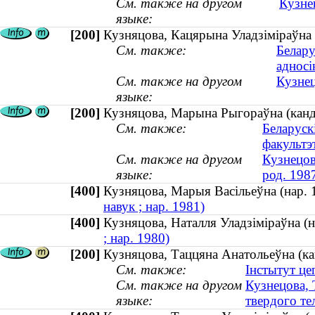
См. также на другом
Кузне
языке:
[200]
Кузняцова, Кацярына Уладзiмiраўна 
См. также:
Белару
адносі
См. также на другом
Кузнец
языке:
[200]
Кузняцова, Марына Рыгораўна (канды
См. также:
Беларуск
факультэ
См. также на другом
Кузнецов
языке:
род. 198
[400]
Кузняцова, Марыя Васільеўна (нар
навук ; нар. 1981)
[400]
Кузняцова, Наталля Уладзіміраўна 
; нар. 1980)
[200]
Кузняцова, Таццяна Анатольеўна (ка
См. также:
Інстытут це
См. также на другом
Кузнецова, 
языке:
твердого те