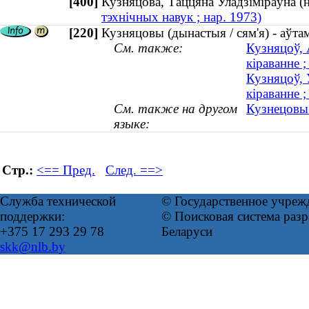
[400]
Кузняцова, Таццяна Уладзіміраўна 
тэхнічных навук ; нар. 1973)
[220]
Кузняцовы (дынастыя / сям'я) - аўта
См. также:
Кузняцоў, 
кіраванне ;
Кузняцоў, 
кіраванне ;
См. также на другом
Кузнецовы 
языке:
Стр.:
<== Пред.
След. ==>
Служба технической
© Государственное учреж
поддержки:
© Поисковая система ра
+375 17 293 29 78
Беларуси
skk@nlb.by