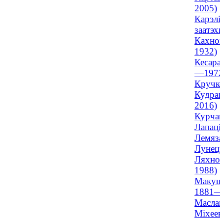
2005)
Карэлі
заатэ
Кахнов
1932)
Кесара
—197
Кручк
Кудра
2016)
Курчан
Лапаці
Лемяза
Лунец
Ляхно
1988)
Макушо
1881
Маслав
Міхеев