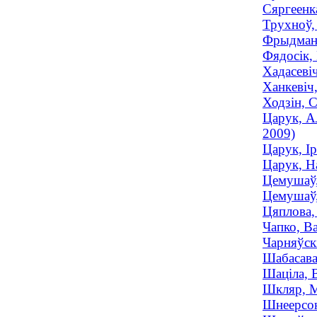
Сяргеенка
Трухноў,
Фрыдман,
Фядосік, 
Хадасевіч
Ханкевіч,
Ходзін, С
Царук, А
2009)
Царук, І
Царук, Н
Цемушаў,
Цемушаў,
Цяплова,
Чапко, В
Чарняўск
Шабасава
Шаціла, 
Шкляр, М
Шнеерсон