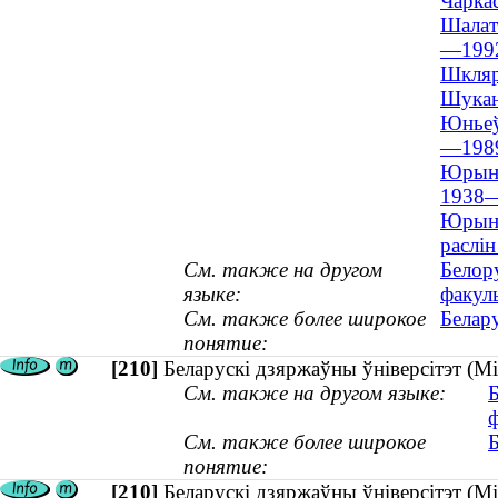
Чаркас
Шалато
—199
Шкляр
Шукан
Юньеў,
—1989
Юрын, 
1938
Юрын, 
раслі
См. также на другом
Белор
языке:
факул
См. также более широкое
Белару
понятие:
[210]
Беларускі дзяржаўны ўніверсітэт (Мі
См. также на другом языке:
ф
См. также более широкое
Б
понятие:
[210]
Беларускі дзяржаўны ўніверсітэт (Мі