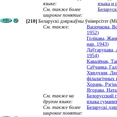
языке:
языка и 
См. также более
Беларуск
широкое понятие:
[210]
Беларускі дзяржаўны ўніверсітэт (М
См. также:
Васючкова, Во
1952)
Голiкава, Жан
нар. 1943)
Даўгарукава, 
1954)
Кавалёнак, Та
Саўчанка, Гал
Хвядчэня, Люд
філалагічных н
Хорань, Рэгiн
Ягорава, Ната
См. также на
Белорусский г
другом языке:
языка гумани
См. также более
Беларускі дзя
широкое понятие: