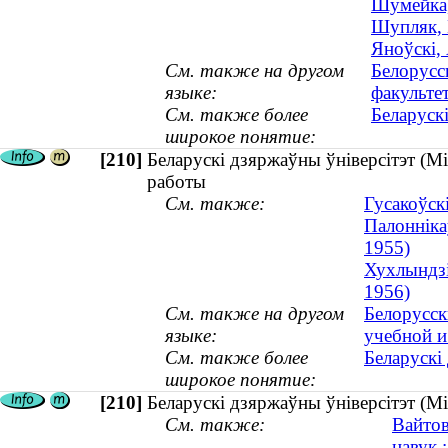
Шумейка,
Шупляк, П
Яноўскі, 
См. также на другом
Белорусс
языке:
факульте
См. также более
Беларуск
широкое понятие:
[210]
Беларускі дзяржаўны ўніверсітэт (М
работы
См. также:
Гусакоўскi
Палоннiка
1955)
Хухлындзі
1956)
См. также на другом
Белорусск
языке:
учебной и
См. также более
Беларускі
широкое понятие:
[210]
Беларускі дзяржаўны ўніверсітэт (Мі
См. также:
Вайтов
навук ;