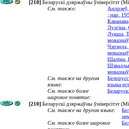
[210]
Беларускі дзяржаўны ўніверсітэт (М
См. также:
Андрэеў,
; нар. 19
Каванава
Лузгіна,
Лукша, Т
мовазнаўс
Чэрэнда,
мовазнаўс
Шаліма, 
Шэвалдыш
мовазнаўс
См. также на другом
Белорусс
языке:
языка ес
См. также более
Беларуск
широкое понятие:
[210]
Беларускі дзяржаўны ўніверсітэт (М
См. также на другом языке:
Бе
не
См. также более широкое
Бе