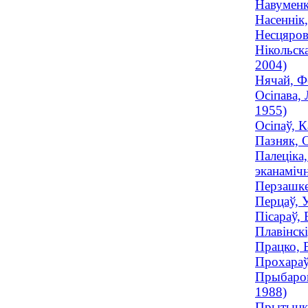
Навуменк
Насеннік,
Несцяров
Нікольск
2004)
Нячай, Ф
Осіпава,
1955)
Осіпаў, К
Пазняк, 
Палеціка
эканаміч
Перзашкев
Перцаў, 
Пісараў,
Плавінск
Працко, 
Прохараў
Прыбаров
1988)
Прытыцка