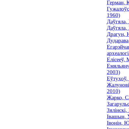
Герман, 
Гужалоўс
1960)
Даўгяла,
Даўгяла, 
Драгун, 
Дударава
Егарэйча
археалог
Елісееў,
Емяльянч
2003)
Еўтухоў, 
Жалунові
2010)
Жарко, С
Загарульс
Зялінскі,
Івашын, 
Івонін, 