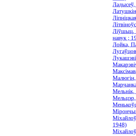
Ладысеў,
Латушкін
Ліпніцкая
Літвіноўс
Ліўшыц, 
навук ; 
Лойка, П
Лугаўцов
Лукашэві
Макарэвіч
Максімав
Малюгін, 
Марчанка
Мельнік,
Мельцэр,
Менькоўск
Мірончыка
Міхайлоў
1948)
Міхайлоў