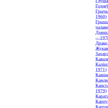
Глуша
Годнеў
Грычык
1960)
Грышан
чалав
Дзяніс
—197
Драко
Жукава
Захарэ
Кавале
Калішэ
1971)
Камінс
Камлюк
Канста
1979)
Карата
Карпук
Карта