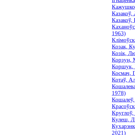
Ігнаценк
Кажушкоў
Казакоў, 
Казакоў,
Каханоўск
1963)
Клімоўск
Козак, Ку
Козік, Л
Корзун, М
Коршук, У
Космач, П
Котаў, Ал
Кошалева
1978)
Кошалеў, 
Красоўск
Круглоў, 
Кулеш, Л
Кухарэнк
2021)