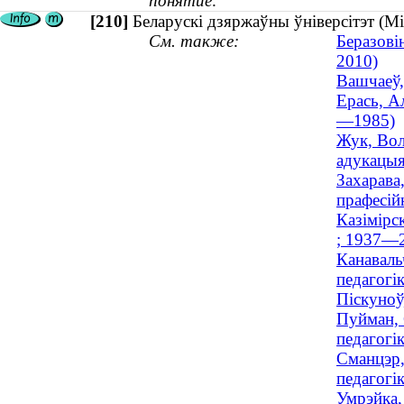
понятие:
[210]
Беларускі дзяржаўны ўніверсітэт (Мі
См. также:
Беразові
2010)
Вашчаеў,
Ерась, А
—1985)
Жук, Вол
адукацыя
Захарава
прафесій
Казімірск
; 1937—
Канаваль
педагогік
Піскуноў
Пуйман, 
педагогік
Сманцэр,
педагогі
Умрэйка,