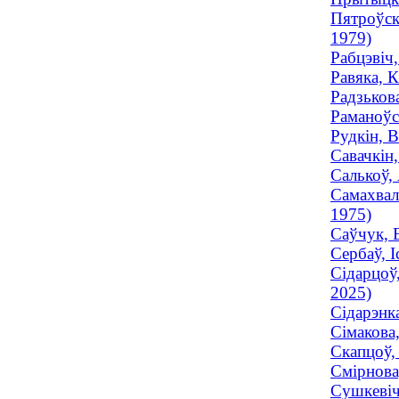
Пятроўск
1979)
Рабцэвіч
Равяка, 
Радзьков
Раманоўск
Рудкін, 
Савачкін
Салькоў,
Самахвал
1975)
Саўчук, 
Сербаў, 
Сідарцоў
2025)
Сідарэнк
Сімакова
Скапцоў,
Смірнова
Сушкевіч