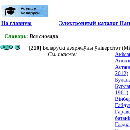
На главную
Словарь
:
Все словари
[210]
Беларускі дзяржаўны ўніверсітэт (Мі
См. также:
Акіма
Анохін
Астап
2012)
Булан
Бурлак
1961)
Вінбер
Гайду
Гараве
батані
Гладкі