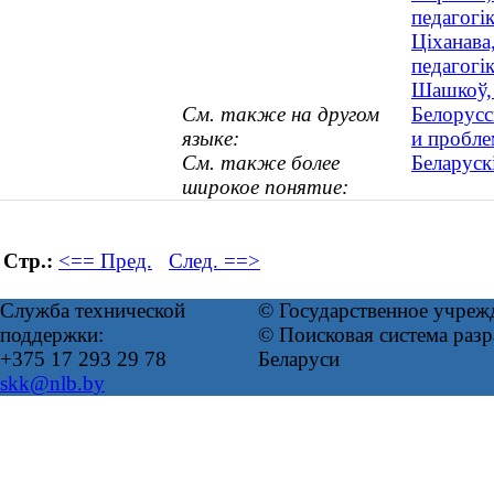
педагогі
Ціханава
педагогік
Шашкоў, 
См. также на другом
Белорусс
языке:
и пробле
См. также более
Беларуск
широкое понятие:
Стр.:
<== Пред.
След. ==>
Служба технической
© Государственное учреж
поддержки:
© Поисковая система ра
+375 17 293 29 78
Беларуси
skk@nlb.by