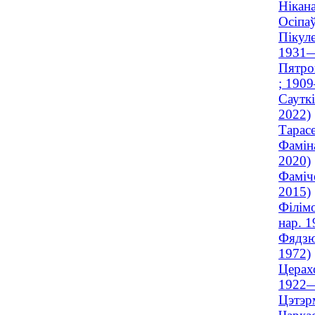
Нікана
Осіпа
Пікуле
1931
Пятров
; 190
Саутк
2022)
Тарасе
Фамін
2020)
Фаміч
2015)
Філімо
нар. 1
Фядзю
1972)
Церахо
1922
Цэтэр