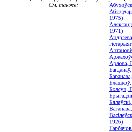
См. также:
Абухоўск
Абэцэдар
1975)
Аляксанд
1971)
Андрэева
гістарыяг
Антановіч
Аржахоўс
Арлова, 
Багданаў,
Баранава
Блашкоў,
Болсун, 
Брыгадзін
Бяляўскі,
Ваганава,
Васілеўск
1926)
Гарбачова