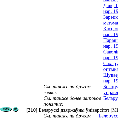
Дзiк, 
нар. 1
Зарэцк
матэма
Касцюк
нар. 1
Парашк
нар. 1
Саколі
нар. 1
Сахару
оптыка
Шуваеў
нар. 1
См. также на другом
Белору
языке:
управл
См. также более широкое
Белару
понятие:
[210]
Беларускі дзяржаўны ўніверсітэт (Мі
См. также на другом
Белорусс