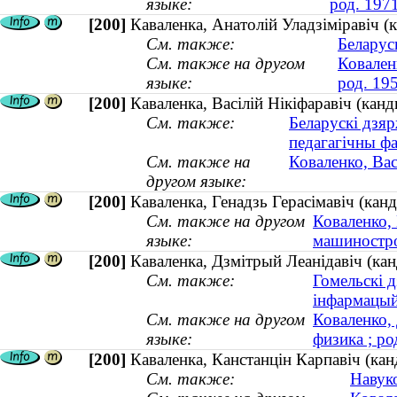
языке:
род. 197
[200]
Каваленка, Анатолiй Уладзiмiравiч (
См. также:
Беларус
См. также на другом
Ковален
языке:
род. 19
[200]
Каваленка, Васілій Нікіфаравіч (ка
См. также:
Беларускі дзяр
педагагічны фа
См. также на
Коваленко, Ва
другом языке:
[200]
Каваленка, Генадзь Герасімавіч (ка
См. также на другом
Коваленко,
языке:
машиностр
[200]
Каваленка, Дзмітрый Леанідавіч (кан
См. также:
Гомельскі д
інфармацый
См. также на другом
Коваленко,
языке:
физика ; ро
[200]
Каваленка, Канстанцін Карпавіч (кан
См. также:
Навуко