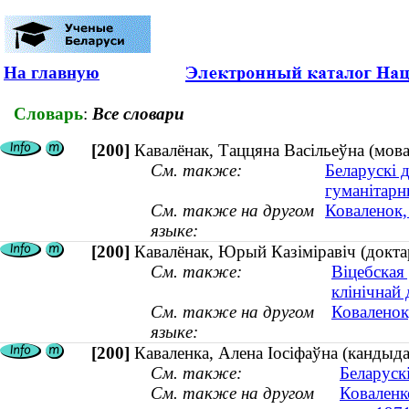
На главную
Словарь
:
Все словари
[200]
Кавалёнак, Таццяна Васiльеўна (мова
См. также:
Беларускі 
гуманітарн
См. также на другом
Коваленок,
языке:
[200]
Кавалёнак, Юрый Казіміравіч (докта
См. также:
Віцебская
клінічнай
См. также на другом
Коваленок
языке:
[200]
Каваленка, Алена Іосіфаўна (кандыдат
См. также:
Беларуск
См. также на другом
Коваленк