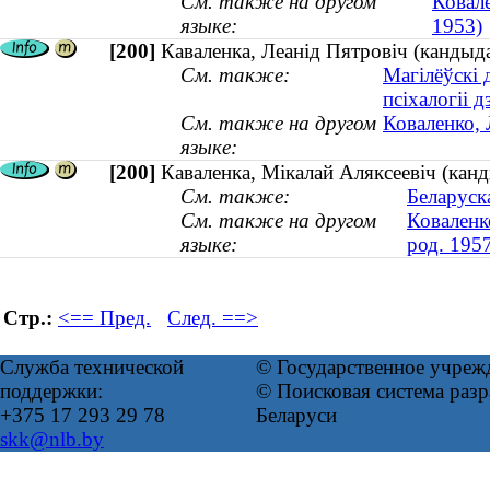
См. также на другом
Ковале
языке:
1953)
[200]
Каваленка, Леанід Пятровіч (кандыда
См. также:
Магілёўскі 
псіхалогіі д
См. также на другом
Коваленко, 
языке:
[200]
Каваленка, Мікалай Аляксеевіч (канд
См. также:
Беларуска
См. также на другом
Коваленк
языке:
род. 195
Стр.:
<== Пред.
След. ==>
Служба технической
© Государственное учреж
поддержки:
© Поисковая система ра
+375 17 293 29 78
Беларуси
skk@nlb.by