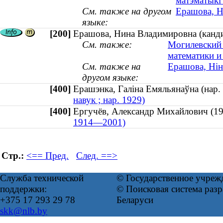
матэматыкі
См. также на другом
Ерашова, Н
языке:
[200]
Ерашова, Нина Владимировна (канди
См. также:
Могилевский 
математики и
См. также на
Ерашова, Нін
другом языке:
[400]
Ерашэнка, Галіна Емяльянаўна (на
навук ; нар. 1929)
[400]
Ергучёв, Александр Михайлович 
1914—2001)
Стр.:
<== Пред.
След. ==>
Служба технической
© Государственное учреж
поддержки:
© Поисковая система ра
+375 17 293 29 78
Беларуси
skk@nlb.by