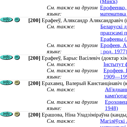
(Мінск)
См. также на другом
Ерофеенко,
языке:
математика
[200]
Ерафееў, Аляксандр Аляксандравіч (к
См. также:
Беларускі д
працэсамі 
Ерафеевы (
См. также на другом
Ерофеев, А
языке:
; род. 1977
[200]
Ерафееў, Барыс Васілевіч (доктар хі
См. также:
Інстытут ф
См. также на другом
Ерофеев, 
языке:
1909—19
[200]
Ерахавец, Валерый Канстанцінавіч (к
См. также:
Аб'яднан
камп'ютар
См. также на другом
Ероховец
языке:
1948)
[200]
Ерашова, Ніна Уладзіміраўна (канды
См. также:
Магілёўскі 