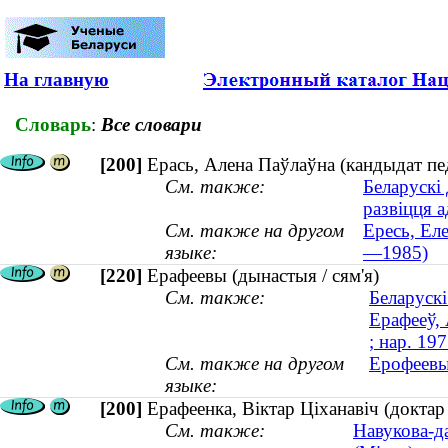
На главную
Словарь
:
Все словари
[200]
Ерась, Алена Паўлаўна (кандыдат пе
См. также:
Беларускі 
развіцця 
См. также на другом
Ересь, Ел
языке:
—1985)
[220]
Ерафеевы (дынастыя / сям'я)
См. также:
Беларускі
Ерафееў, 
; нар. 197
См. также на другом
Ерофеевы 
языке:
[200]
Ерафеенка, Вiктар Цiханавiч (докта
См. также:
Навукова-д