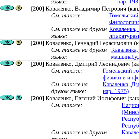
языке:
нар. 193
[200]
Коваленко, Владимир Петрович (кан
См. также:
Гомельский
Филологиче
См. также на другом
Коваленка, 
языке:
літаратура
[200]
Коваленко, Геннадий Герасимович (
См. также на другом
Каваленка,
языке:
машынабуд
[200]
Коваленко, Дмитрий Леонидович (кан
См. также:
Гомельский го
физики и инф
См. также на
Каваленка, Дз
другом языке:
нар. 1975)
[200]
Коваленко, Евгений Иосифович (канд
См. также:
Национ
(Минс
Респуб
Респуб
См. также на другом
Кавале