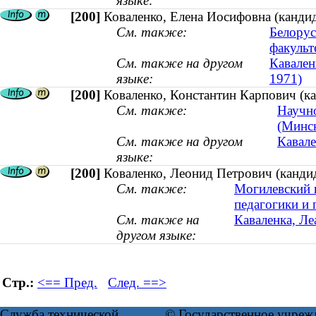
языке:
[200]
Коваленко, Елена Иосифовна (кандид
См. также:
Белорус
факульт
См. также на другом
Каваленк
языке:
1971)
[200]
Коваленко, Константин Карпович (ка
См. также:
Научно
(Минс
См. также на другом
Кавале
языке:
[200]
Коваленко, Леонид Петрович (кандид
См. также:
Могилевский 
педагогики и 
См. также на
Каваленка, Ле
другом языке:
Стр.:
<== Пред.
След. ==>
Служба технической
© Государственное учреж