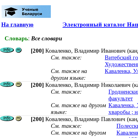
На главную
Словарь
:
Все словари
[200]
Коваленко, Владимир Иванович (кан
См. также:
Витебский г
Художествен
См. также на
Каваленка, У
другом языке:
[200]
Коваленко, Владимир Николаевич (ка
См. также:
Гродненски
факультет
См. также на другом
Каваленка, 
языке:
хваробы ; н
[200]
Коваленко, Владимир Павлович (канд
См. также:
Полесск
См. также на другом
Каваленк