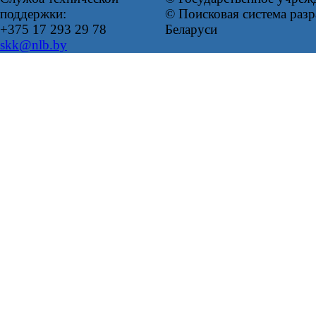
поддержки:
© Поисковая система ра
+375 17 293 29 78
Беларуси
skk@nlb.by