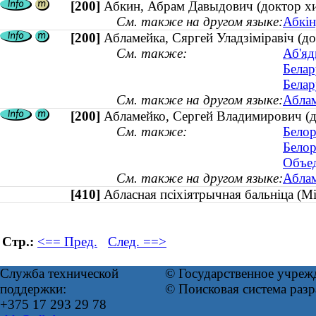
[200]
Абкин, Абрам Давыдович (доктор хи
См. также на другом языке:
Абкін
[200]
Абламейка, Сяргей Уладзіміравіч (до
См. также:
Аб'яд
Белар
Белар
См. также на другом языке:
Аблам
[200]
Абламейко, Сергей Владимирович (до
См. также:
Белор
Белор
Объед
См. также на другом языке:
Аблам
[410]
Абласная псіхіятрычная бальніца (
Стр.:
<== Пред.
След. ==>
Служба технической
© Государственное учреж
поддержки:
© Поисковая система раз
+375 17 293 29 78