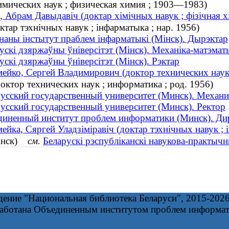
мических наук ; физическая химия ; 1903—1983)
, Абрам Давыдавіч (доктар хімічных навук ; фізічная 
ктар тэхнічных навук ; інфарматыка ; нар. 1956)
наны інстытут праблем інфарматыкі (Мінск). Дырэктар
ускі дзяржаўны ўніверсітэт (Мінск). Механіка-матэма
ускі дзяржаўны ўніверсітэт (Мінск). Рэктар
ейко, Сергей Владимирович (доктор технических наук 
ктор технических наук ; информатика ; род. 1956)
усский государственный университет (Минск). Механи
усский государственный университет (Минск). Ректор
иненный институт проблем информатики (Минск). Ди
ейка, Сяргей Уладзіміравіч (доктар тэхнічных навук ; 
Мінск)
см.
Беларускі рэспубліканскі навукова-практычн
дение "Национальная библиотека Беларуси", 2015-202
работана Объединенным институтом проблем информа