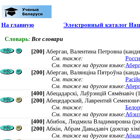
На главную
Словарь
:
Все словари
[200]
Аберган, Валентина Петровна (кандид
См. также:
Росси
См. также на другом языке:
Аберг
[200]
Аберган, Валянціна Пятроўна (кандыд
См. также:
Расій
См. также на другом языке:
Аберг
[400]
Абецадарскі, Лаўрэнцій Сямёнаві
[200]
Абецедарский, Лаврентий Семенович
См. также:
Белор
См. также на другом языке:
Абэцэ
[400]
Абибок, Людмила Владимировна (р
[200]
Абкін, Абрам Давыдавіч (доктар хімі
См. также на другом языке:
Абкин