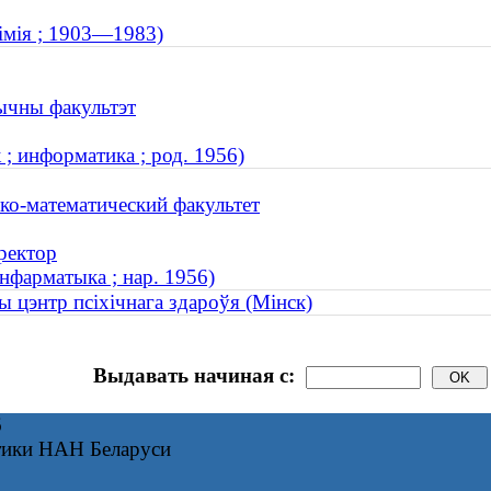
хімія ; 1903—1983)
тычны факультэт
; информатика ; род. 1956)
ко-математический факультет
ректор
інфарматыка ; нар. 1956)
ы цэнтр псіхічнага здароўя (Мінск)
Выдавать начиная с:
6
тики НАН Беларуси