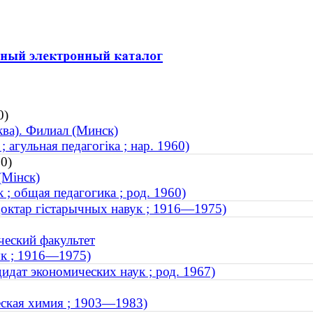
0)
ва). Филиал (Минск)
 агульная педагогіка ; нар. 1960)
60)
(Мінск)
 ; общая педагогика ; род. 1960)
доктар гістарычных навук ; 1916—1975)
ческий факультет
ук ; 1916—1975)
дат экономических наук ; род. 1967)
еская химия ; 1903—1983)