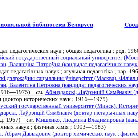
ат педагогических наук ; общая педагогика ; род. 196
йский государственный социальный университет (Моск
ан, Валянціна Пятроўна (кандыдат педагагічных навук ;
ат педагагічных навук ; агульная педагогіка ; нар. 19
скі дзяржаўны сацыяльны ўніверсітэт (Масква). Філіял 
ан, Валентина Петровна (кандидат педагогических наук
ч (1916—1975)
см.
Абэцэдарскі, Лаўрэнцій Сямёнавіч (
 (доктор исторических наук ; 1916—1975)
усский государственный университет (Минск). Истори
дарскі, Лаўрэнцій Сямёнавіч (доктар гістарычных нав
од. 1967)
см.
Мищенко, Людмила Владимировна (канди
чных навук ; фізічная хімія ; 1903—1983)
, Абрам Давыдович (доктор химических наук ; физич