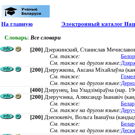
На главную
Словарь
:
Все словари
[200]
Дзержинский, Станислав Мечиславови
См. также:
Белор
См. также на другом языке:
Дзярж
[200]
Дзеружкова, Аксана Міхайлаўна (канд
См. также:
Гомел
См. также на другом языке:
Дерюж
[400]
Дзерунец, Іна Уладзіміраўна (нар. 
[200]
Дзеручэнка, Аляксандр Іванавіч (ка
См. также:
Белар
См. также на другом языке:
Деруч
[200]
Дзесюкевіч, Вольга Іванаўна (кандыд
См. также:
Белар
См. также на другом языке:
Десюк