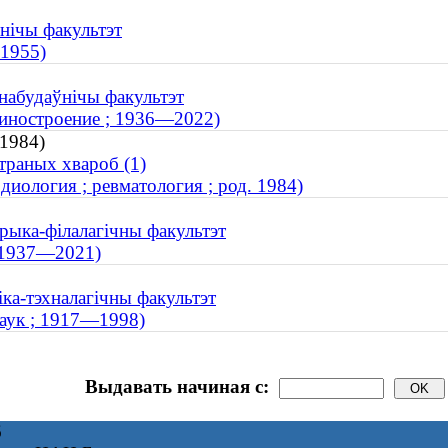
ўнічы факультэт
 1955)
набудаўнічы факультэт
шиностроение ; 1936—2022)
 1984)
траных хвароб (1)
иология ; ревматология ; род. 1984)
орыка-філалагічны факультэт
; 1937—2021)
іка-тэхналагічны факультэт
аук ; 1917—1998)
Выдавать начиная с:
6