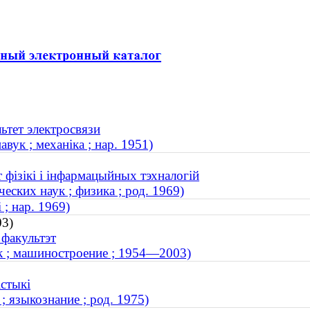
ьтет электросвязи
ук ; механіка ; нар. 1951)
 фізікі і інфармацыйных тэхналогій
ских наук ; физика ; род. 1969)
 ; нар. 1969)
03)
 факультэт
к ; машиностроение ; 1954—2003)
істыкі
 языкознание ; род. 1975)