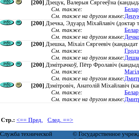
[200]
Дзецук, Валерыя Сяргееўна (кандыда
См. также:
Белар
См. также на другом языке:
Децук
[200]
Дзечка, Эдуард Міхайлавіч (доктар
См. также:
Белар
См. также на другом языке:
Дечко
[200]
Дзешка, Міхаіл Сяргеевіч (кандыдат 
См. также:
Гродз
См. также на другом языке:
Дешко
[200]
Дзмітрачкоў, Пётр Фролавіч (канды
См. также:
Магіл
См. также на другом языке:
Дмитр
[200]
Дзмітровіч, Анатолій Міхайлавіч (к
См. также:
Белар
См. также на другом языке:
Дмитр
Стр.:
<== Пред.
След. ==>
Служба технической
© Государственное учреж