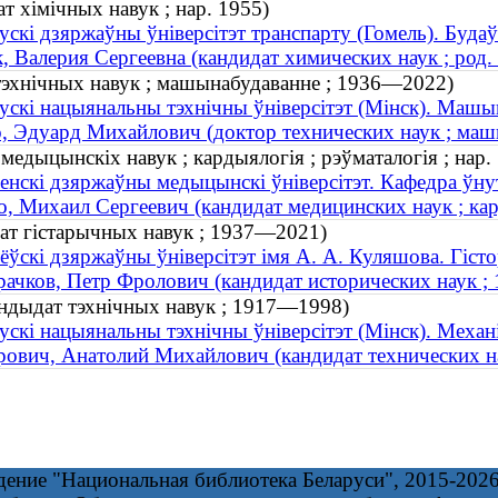
т хімічных навук ; нар. 1955)
ускі дзяржаўны ўніверсітэт транспарту (Гомель). Буда
, Валерия Сергеевна (кандидат химических наук ; род.
 тэхнічных навук ; машынабудаванне ; 1936—2022)
ускі нацыянальны тэхнічны ўніверсітэт (Мінск). Машы
, Эдуард Михайлович (доктор технических наук ; ма
медыцынскіх навук ; кардыялогія ; рэўматалогія ; нар.
енскі дзяржаўны медыцынскі ўніверсітэт. Кафедра ўну
, Михаил Сергеевич (кандидат медицинских наук ; кард
дат гістарычных навук ; 1937—2021)
ёўскі дзяржаўны ўніверсітэт імя А. А. Куляшова. Гіст
ачков, Петр Фролович (кандидат исторических наук 
андыдат тэхнічных навук ; 1917—1998)
ускі нацыянальны тэхнічны ўніверсітэт (Мінск). Механ
ович, Анатолий Михайлович (кандидат технических н
дение "Национальная библиотека Беларуси", 2015-202