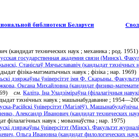
ч (кандидат технических наук ; механика ; род. 1951)
усская государственная академия связи (Минск). Факул
ынскі, Станіслаў Мячыслававіч (кандыдат тэхнічных нав
ыдат фізіка-матэматычных навук ; фізіка ; нар. 1969)
ьскі дзяржаўны ўніверсітэт імя Ф. Скарыны. Факультэт
кова, Оксана Михайловна (кандидат физико-математиче
1969)
см.
Каліта, Іна Уладзіміраўна (філалагічныя навукі
ндыдат тэхнічных навук ; машынабудаванне ; 1954—20
уска-Расійскі ўніверсітэт (Магілёў). Машынабудаўнічы
енко, Александр Иванович (кандидат технических нау
ат філалагічных навук ; мовазнаўства ; нар. 1975)
ускі дзяржаўны ўніверсітэт (Мінск). Факультэт журнал
евич, Ольга Ивановна (кандидат филологических наук ;