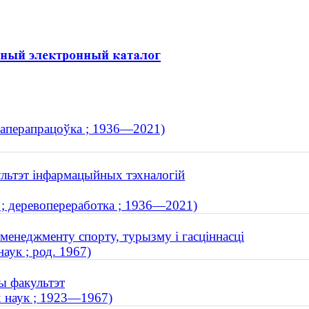
рэваперапрацоўка ; 1936—2021)
ультэт інфармацыйных тэхналогій
 ; деревопереработка ; 1936—2021)
менеджменту спорту, турызму і гасціннасці
аук ; род. 1967)
ы факультэт
 наук ; 1923—1967)