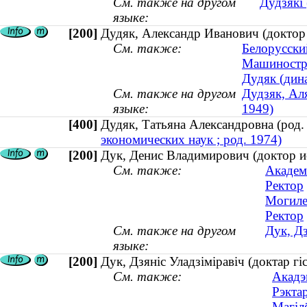
См. также на другом
Дудзякі 
языке:
[200]
Дудяк, Александр Иванович (доктор т
См. также:
Белорусски
Машиностр
Дудяк (дина
См. также на другом
Дудзяк, Аля
языке:
1949)
[400]
Дудяк, Татьяна Александровна (ро
экономических наук ; род. 1974)
[200]
Дук, Денис Владимирович (доктор ис
См. также:
Академ
Ректор
Могиле
Ректор
См. также на другом
Дук, Дз
языке:
[200]
Дук, Дзяніс Уладзіміравіч (доктар гі
См. также:
Акадэ
Рэкта
Магіл