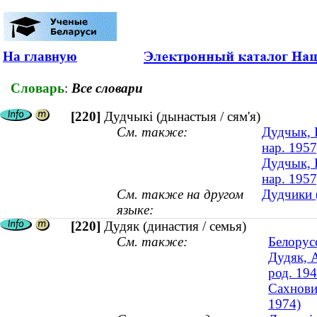
На главную
Словарь
:
Все словари
[220]
Дудчыкі (дынастыя / сям'я)
См. также:
Дудчык, Н
нар. 1957
Дудчык, Ю
нар. 1957
См. также на другом
Дудчики (
языке:
[220]
Дудяк (династия / семья)
См. также:
Белорус
Дудяк, 
род. 194
Сахнови
1974)