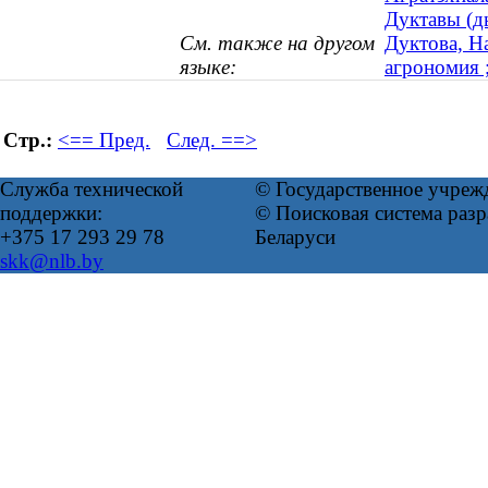
Дуктавы (ды
См. также на другом
Дуктова, Н
языке:
агрономия ;
Стр.:
<== Пред.
След. ==>
Служба технической
© Государственное учреж
поддержки:
© Поисковая система ра
+375 17 293 29 78
Беларуси
skk@nlb.by