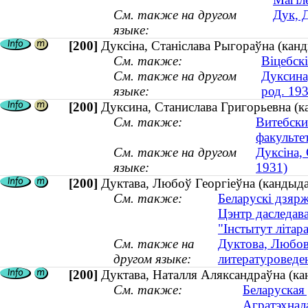
См. также на другом
Дук, 
языке:
[200]
Дуксіна, Станіслава Рыгораўна (кан
См. также:
Віцебск
См. также на другом
Дуксина
языке:
род. 193
[200]
Дуксина, Станислава Григорьевна (к
См. также:
Витебски
факульте
См. также на другом
Дуксіна,
языке:
1931)
[200]
Дуктава, Любоў Георгіеўна (кандыдат
См. также:
Беларускі дзярж
Цэнтр даследава
"Інстытут літар
См. также на
Дуктова, Любов
другом языке:
литературоведен
[200]
Дуктава, Наталля Аляксандраўна (кан
См. также:
Беларуская 
Агратэхнал