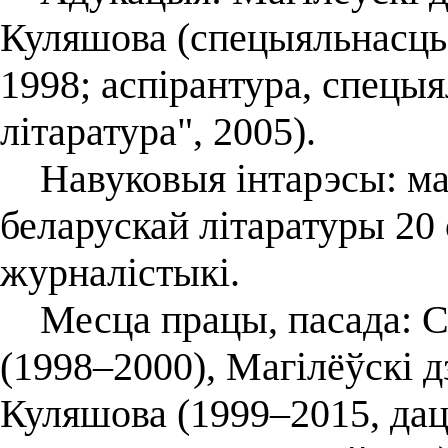
Куляшова (спецыяльнасць "
1998; аспірантура, спецы
літаратура", 2005).
Навуковыя інтарэсы: мас
беларускай літаратуры 20 
журналістыкі.
Месца працы, пасада: СШ
(1998–2000), Магілёўскі д
Куляшова (1999–2015, дац