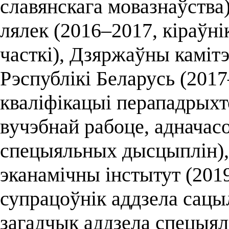
славянскага мовазнаўства)
лялек (2016–2017, кіраўн
часткі), Дзяржаўны каміт
Рэспублікі Беларусь (201
кваліфікацыі перападрыхто
вучэбнай рабоце, адначас
спецыяльных дысцыплін),
эканамічны інстытут (201
супрацоўнік аддзела сацыл
загадчык аддзела спецыя