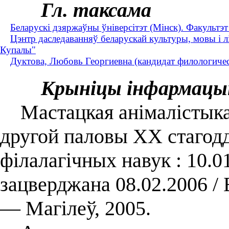
Гл. таксама
Беларускі дзяржаўны ўніверсітэт (Мінск). Факультэт
Цэнтр даследаванняў беларускай культуры, мовы і лі
Купалы"
Дуктова, Любовь Георгиевна (кандидат филологическ
Крыніцы інфармацы
Мастацкая анiмалiстыка 
другой паловы XX стагоддз
філалагічных навук : 10.01
зацверджана 08.02.2006 /
— Магілеў, 2005.