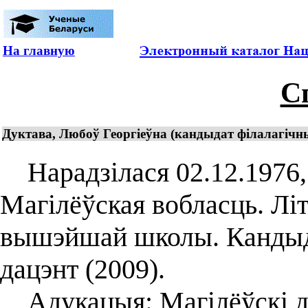
На главную
С
Дуктава, Любоў Георгіеўна (кандыдат філалагічных
Нарадзілася 02.12.1976, 
Магілёўская вобласць. Лі
вышэйшай школы. Кандыда
дацэнт (2009).
Адукацыя: Магілёўскі дз