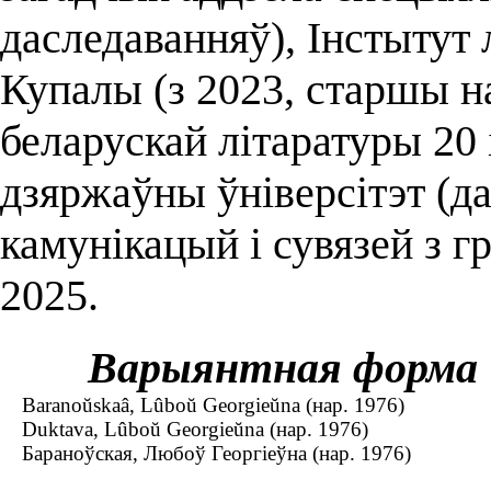
даследаванняў), Інстытут 
Купалы (з 2023, старшы н
беларускай літаратуры 20 і
дзяржаўны ўніверсітэт (д
камунікацый і сувязей з 
2025.
Варыянтная форма
Baranoŭskaâ, Lûboŭ Georgieŭna (нар. 1976)
Duktava, Lûboŭ Georgieŭna (нар. 1976)
Бараноўская, Любоў Георгіеўна (нар. 1976)