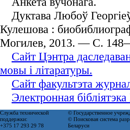
Анкета вучонага.
Дуктава Любоў Георгіеў
Кулешова : биобиблиогра
Могилев, 2013. — С. 148
Сайт Цэнтра даследаван
мовы і літаратуры.
Сайт факультэта журнал
Электронная бібліятэка
Служба технической
© Государственное учреж
поддержки:
© Поисковая система ра
+375 17 293 29 78
Беларуси