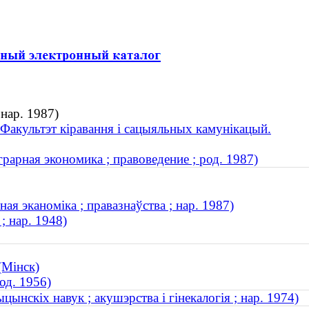
 нар. 1987)
. Факультэт кіравання і сацыяльных камунікацый.
рарная экономика ; правоведение ; род. 1987)
ная эканоміка ; правазнаўства ; нар. 1987)
; нар. 1948)
(Мінск)
од. 1956)
ынскіх навук ; акушэрства і гінекалогія ; нар. 1974)