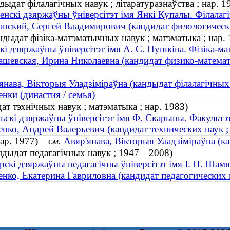
дыдат філалагічных навук ; літаратуразнаўства ; нар. 1
енскі дзяржаўны ўніверсітэт імя Янкі Купалы. Філалаг
нский, Сергей Владимирович (кандидат филологических
дыдат фізіка-матэматычных навук ; матэматыка ; нар. 
кі дзяржаўны ўніверсітэт імя А. С. Пушкіна. Фізіка-м
шевская, Ирина Николаевна (кандидат физико-математи
янава, Вікторыя Уладзіміраўна (кандыдат філалагічных 
нки (династия / семья)
ат тэхнічных навук ; матэматыка ; нар. 1983)
ьскі дзяржаўны ўніверсітэт імя Ф. Скарыны. Факультэт
нко, Андрей Валерьевич (кандидат технических наук ; 
(нар. 1977)
см.
Авяр'янава, Вікторыя Уладзіміраўна (ка
ндыдат педагагічных навук ; 1947—2008)
скі дзяржаўны педагагічны ўніверсітэт імя І. П. Шамя
нко, Екатерина Гавриловна (кандидат педагогических