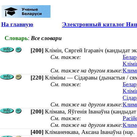
На главную
Словарь
:
Все словари
[200]
Клімін, Сяргей Ігаравіч (кандыдат эк
См. также:
Белар
Клімі
См. также на другом языке:
Клими
[220]
Кліміны — Сідаравы (дынастыя / сям
См. также:
Белар
Клімі
Сідар
См. также на другом языке:
Клими
[200]
Клімава, Яўгенія Іванаўна (кандыда
См. также:
Расій
См. также на другом языке:
Климо
[400]
Кліманенкава, Аксана Іванаўна (на