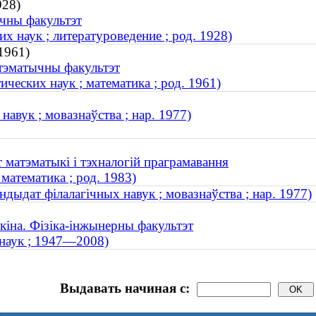
928)
ічны факультэт
 наук ; литературоведение ; род. 1928)
1961)
атэматычны факультэт
ческих наук ; математика ; род. 1961)
навук ; мовазнаўства ; нар. 1977)
 матэматыкі і тэхналогій праграмавання
математика ; род. 1983)
ндыдат філалагічных навук ; мовазнаўства ; нар. 1977)
кіна. Фізіка-інжынерны факультэт
 наук ; 1947—2008)
Выдавать начиная с: