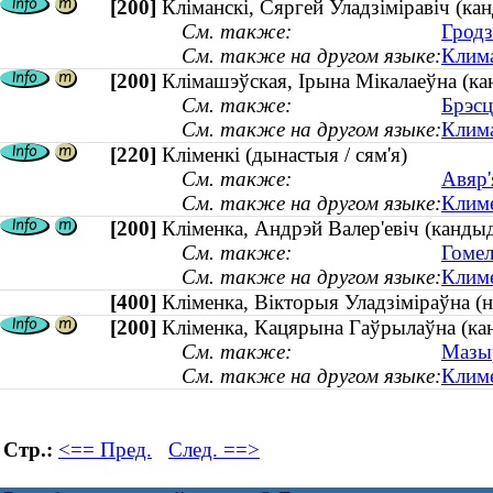
[200]
Кліманскі, Сяргей Уладзіміравіч (кан
См. также:
Гродз
См. также на другом языке:
Клима
[200]
Клімашэўская, Ірына Мікалаеўна (кан
См. также:
Брэсц
См. также на другом языке:
Клима
[220]
Кліменкі (дынастыя / сям'я)
См. также:
Авяр'
См. также на другом языке:
Климе
[200]
Кліменка, Андрэй Валер'евіч (кандыд
См. также:
Гомел
См. также на другом языке:
Климе
[400]
Кліменка, Вікторыя Уладзіміраўна 
[200]
Кліменка, Кацярына Гаўрылаўна (ка
См. также:
Мазыр
См. также на другом языке:
Климе
Стр.:
<== Пред.
След. ==>