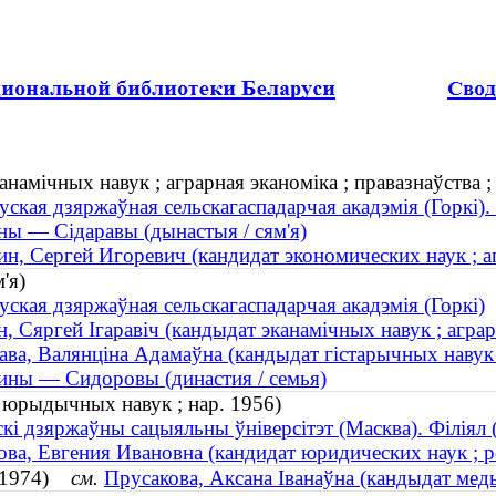
анамічных навук ; аграрная эканоміка ; правазнаўства ;
уская дзяржаўная сельскагаспадарчая акадэмія (Горкі)
ны — Сідаравы (дынастыя / сям'я)
н, Сергей Игоревич (кандидат экономических наук ; аг
'я)
уская дзяржаўная сельскагаспадарчая акадэмія (Горкі)
н, Сяргей Ігаравіч (кандыдат эканамічных навук ; аграр
ава, Валянціна Адамаўна (кандыдат гістарычных навук 
ны — Сидоровы (династия / семья)
т юрыдычных навук ; нар. 1956)
скі дзяржаўны сацыяльны ўніверсітэт (Масква). Філіял 
ва, Евгения Ивановна (кандидат юридических наук ; р
р. 1974)
см.
Прусакова, Аксана Іванаўна (кандыдат медыц