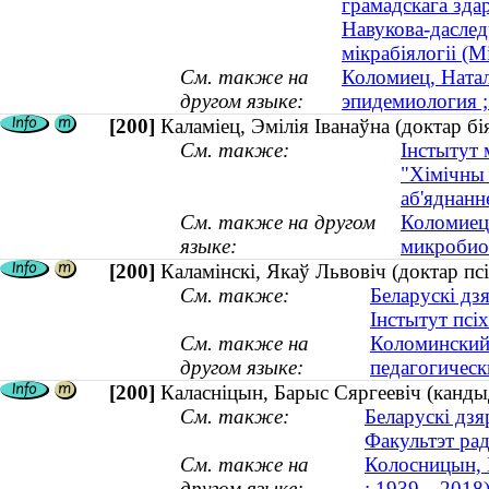
грамадскага зда
Навукова-даследчы
мікрабіялогіі (М
См. также на
Коломиец, Натал
другом языке:
эпидемиология ;
[200]
Каламіец, Эмілія Іванаўна (доктар бі
См. также:
Інстытут 
"Хімічны 
аб'яднанн
См. также на другом
Коломиец,
языке:
микробиол
[200]
Каламінскі, Якаў Львовіч (доктар пс
См. также:
Беларускі дз
Інстытут псіх
См. также на
Коломинский,
другом языке:
педагогическ
[200]
Каласніцын, Барыс Сяргеевіч (канды
См. также:
Беларускі дзя
Факультэт рад
См. также на
Колосницын, 
другом языке:
; 1939—2018