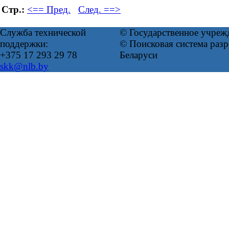
Стр.:
<== Пред.
След. ==>
Служба технической
© Государственное учреж
поддержки:
© Поисковая система ра
+375 17 293 29 78
Беларуси
skk@nlb.by