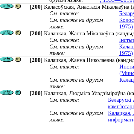
[200]
Каласоўская, Анастасія Мікалаеўна (
См. также:
Белар
См. также на другом
Колос
языке:
1975)
[200]
Калацкая, Жанна Мікалаеўна (кандыда
См. также:
Інсты
См. также на другом
Калац
языке:
1975)
[200]
Калацкая, Жанна Николаевна (кандид
См. также:
Инсти
(Минс
См. также на другом
Калац
языке:
[200]
Калацкая, Людміла Уладзіміраўна (ка
См. также:
Беларускі 
камп'ютар
См. также на другом
Калацкая,
языке:
информатик