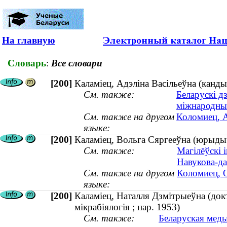
На главную
Словарь
:
Все словари
[200]
Каламіец, Адэліна Васільеўна (канды
См. также:
Беларускі д
міжнародны
См. также на другом
Коломиец, А
языке:
[200]
Каламіец, Вольга Сяргееўна (юрыдыч
См. также:
Магілёўскі 
Навукова-да
См. также на другом
Коломиец, О
языке:
[200]
Каламіец, Наталля Дзмітрыеўна (докта
мікрабіялогія ; нар. 1953)
См. также:
Беларуская меды