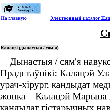
На главную
С
Калацэі (дынастыя / сям'я)
Дынастыя / сям'я навуков
Прадстаўнікі: Калацэй Ула
урач-хірург, кандыдат мед
жонка – Калацэй Марына Я
кандыдат гістарычных наву