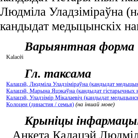
Людміла Уладзіміраўна (на
кандыдат медыцынскіх на
Варыянтная форма
Kalacèі
Гл. таксама
Калацэй, Людміла Уладзіміраўна (кандыдат медыцынс
Калацэй, Марына Яцэкаўна (кандыдат гістарычных на
Калацэй, Уладзімір Мікалаевіч (кандыдат медыцынскіх
Колоцеи (династия / семья)
(на іншай мове)
Крыніцы інфармацы
Анкета Калацэй Людмілы