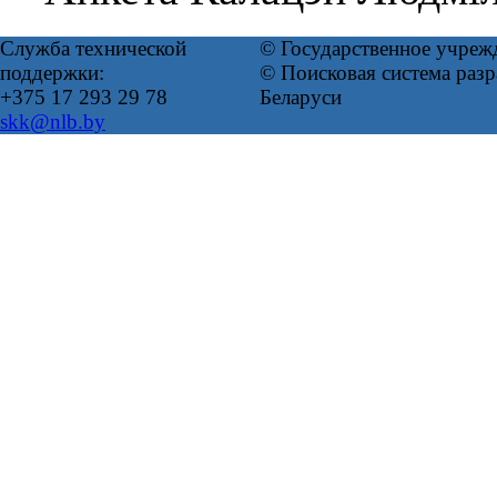
Служба технической
© Государственное учреж
поддержки:
© Поисковая система ра
+375 17 293 29 78
Беларуси
skk@nlb.by