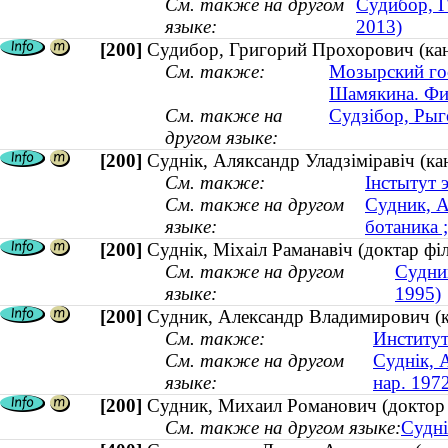
См. также на другом
Судибор, Г
языке:
2013)
[200]
Судибор, Григорий Прохорович (кан
См. также:
Мозырский гос
Шамякина. Фи
См. также на
Судзібор, Рыг
другом языке:
[200]
Суднік, Аляксандр Уладзіміравіч (кан
См. также:
Інстытут 
См. также на другом
Судник, А
языке:
ботаника ;
[200]
Суднік, Міхаіл Раманавіч (доктар ф
См. также на другом
Судни
языке:
1995)
[200]
Судник, Александр Владимирович (ка
См. также:
Институт
См. также на другом
Суднік, А
языке:
нар. 197
[200]
Судник, Михаил Романович (доктор
См. также на другом языке:
Судні