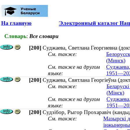
На главную
Словарь
:
Все словари
[200]
Суджаева, Светлана Георгиевна (док
См. также:
Белорусск
(Минск)
См. также на другом
Суджаева,
языке:
1951—20
[200]
Суджаева, Святлана Георгіеўна (док
См. также:
Беларускі
(Мінск)
См. также на другом
Суджаева,
языке:
1951—20
[200]
Судзібор, Рыгор Прохаравіч (канды
См. также:
Мазырскі д
інжынерны