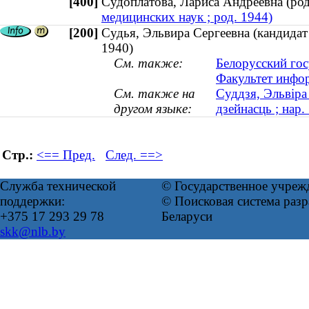
[400]
Судоплатова, Лариса Андреевна (р
медицинских наук ; род. 1944)
[200]
Судья, Эльвира Сергеевна (кандидат 
1940)
См. также:
Белорусский гос
Факультет инфо
См. также на
Суддзя, Эльвіра
другом языке:
дзейнасць ; нар.
Стр.:
<== Пред.
След. ==>
Служба технической
© Государственное учреж
поддержки:
© Поисковая система ра
+375 17 293 29 78
Беларуси
skk@nlb.by