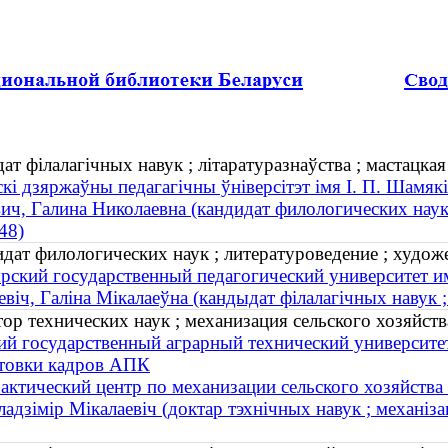
т філалагічных навук ; літаратуразнаўства ; мастацкая 
і дзяржаўны педагагічны ўніверсітэт імя І. П. Шамякі
ч, Галина Николаевна (кандидат филологических наук 
48)
дат филологических наук ; литературоведение ; художе
ский государственный педагогический университет и
віч, Галіна Мікалаеўна (кандыдат філалагічных навук ; 
р технических наук ; механизация сельского хозяйства
ий государственный аграрный технический университе
товки кадров АПК
актический центр по механизации сельского хозяйства
адзімір Мікалаевіч (доктар тэхнічных навук ; механізац