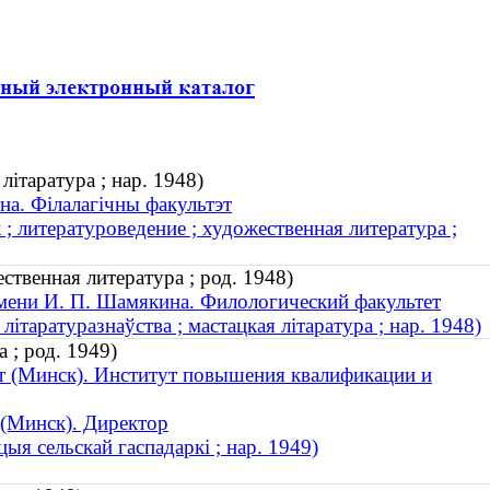
літаратура ; нар. 1948)
на. Філалагічны факультэт
; литературоведение ; художественная литература ;
ственная литература ; род. 1948)
мени И. П. Шамякина. Филологический факультет
літаратуразнаўства ; мастацкая літаратура ; нар. 1948)
 ; род. 1949)
т (Минск). Институт повышения квалификации и
 (Минск). Директор
ыя сельскай гаспадаркі ; нар. 1949)