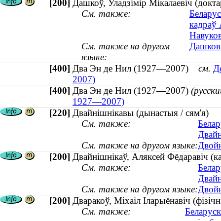
[200]
Дашкоў, Уладзімір Мікалаевіч (доктар
См. также:
Беларус
кадраў
Навуков
См. также на другом
Дашков,
языке:
[400]
Два Эн де Нил (1927—2007)
см.
Д
2007)
[400]
Два Эн де Нил (1927—2007)
(русски
1927—2007)
[220]
Двайнішнікавы (дынастыя / сям'я)
См. также:
Белар
Двайн
См. также на другом языке:
Двойн
[200]
Двайнішнікаў, Аляксей Фёдаравіч (
См. также:
Белар
Двайн
См. также на другом языке:
Двойн
[200]
Дваракоў, Міхаіл Іларыёнавіч (фізічна
См. также:
Беларуск