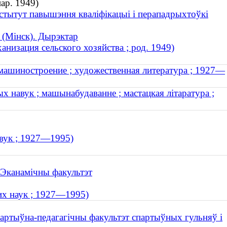
нар. 1949)
нстытут павышэння кваліфікацыі і перападрыхтоўкі
 (Мінск). Дырэктар
низация сельского хозяйства ; род. 1949)
машиностроение ; художественная литература ; 1927—
ых навук ; машынабудаванне ; мастацкая літаратура ;
авук ; 1927—1995)
. Эканамічны факультэт
их наук ; 1927—1995)
партыўна-педагагічны факультэт спартыўных гульняў і