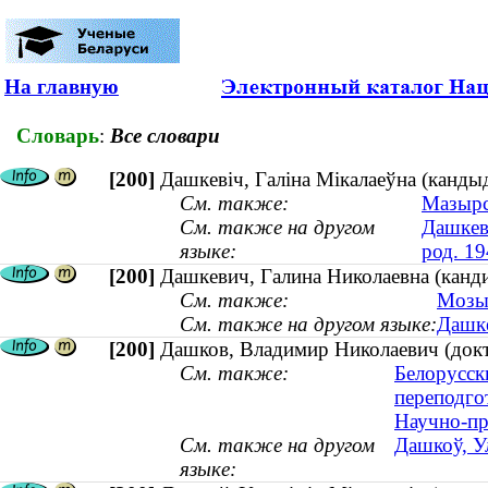
На главную
Словарь
:
Все словари
[200]
Дашкевіч, Галіна Мікалаеўна (кандыда
См. также:
Мазырск
См. также на другом
Дашкеви
языке:
род. 19
[200]
Дашкевич, Галина Николаевна (канди
См. также:
Мозыр
См. также на другом языке:
Дашке
[200]
Дашков, Владимир Николаевич (докто
См. также:
Белорусск
переподго
Научно-пр
См. также на другом
Дашкоў, Ул
языке: