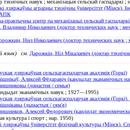
 тэхнічных навук ; механізацыя сельскай гаспадаркі ; 
кі дзяржаўны аграрны тэхнічны ўніверсітэт (Мінск). І
 АПК
а-практычны цэнтр па механізацыі сельскай гаспадаркі
 Владимир Николаевич (доктор технических наук ; меха
орожкин, Нил Николаевич (доктор технических наук ; 
й язык)
см.
Дарожкін, Ніл Мікалаевіч (доктар тэхнічн
уская дзяржаўная сельскагаспадарчая акадэмія (Горкі)
ішнікаў, Аляксей Фёдаравіч (кандыдат эканамічных н
ишниковы (династия / семья)
кандыдат эканамічных навук ; 1927—1995)
уская дзяржаўная сельскагаспадарчая акадэмія (Горкі)
ішнікавы (дынастыя / сям'я)
ишников, Алексей Федорович (кандидат экономическ
я культура і спорт ; нар. 1950)
і дзяржаўны ўніверсітэт фізічнай культуры (Мінск). С