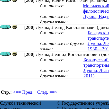
[200]
Лукша, Вадим Васильевич (кандидат
См. также:
Могилевский
филологичес
См. также на
Лукша, Вадзі
другом языке:
[200]
Лукша, Леанід Канстанцінавіч (докт
См. также:
Беларускі 
транспарт
См. также на другом
Лукша, Лео
языке:
1930—201
[200]
Лукша, Леонид Константинович (док
См. также:
Белорусский
транспортн
См. также на
Лукша, Леані
другом языке:
2011)
Стр.:
<== Пред.
След. ==>
Служба технической
© Государственное учреж
поддержки:
© Поисковая система ра