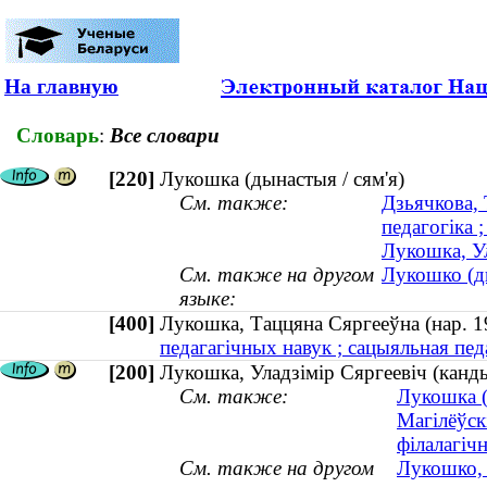
На главную
Словарь
:
Все словари
[220]
Лукошка (дынастыя / сям'я)
См. также:
Дзьячкова, 
педагогіка ;
Лукошка, Ул
См. также на другом
Лукошко (ди
языке:
[400]
Лукошка, Таццяна Сяргееўна (нар.
педагагічных навук ; сацыяльная педа
[200]
Лукошка, Уладзімір Сяргеевіч (канд
См. также:
Лукошка (
Магілёўск
філалагіч
См. также на другом
Лукошко, 