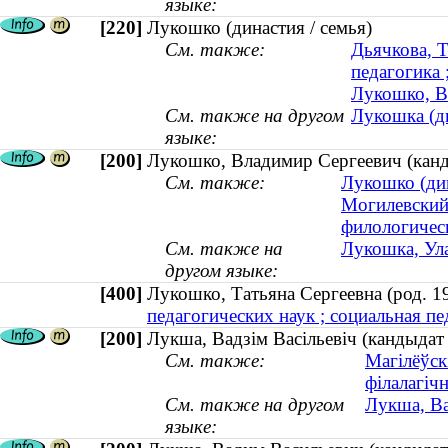
языке:
[220]
Лукошко (династия / семья)
См. также:
Дьячкова, Т
педагогика 
Лукошко, В
См. также на другом
Лукошка (ды
языке:
[200]
Лукошко, Владимир Сергеевич (кан
См. также:
Лукошко (дин
Могилевский
филологичес
См. также на
Лукошка, Ула
другом языке:
[400]
Лукошко, Татьяна Сергеевна (род.
педагогических наук ; социальная пед
[200]
Лукша, Вадзім Васільевіч (кандыдат
См. также:
Магілёўск
філалагіч
См. также на другом
Лукша, Ва
языке: