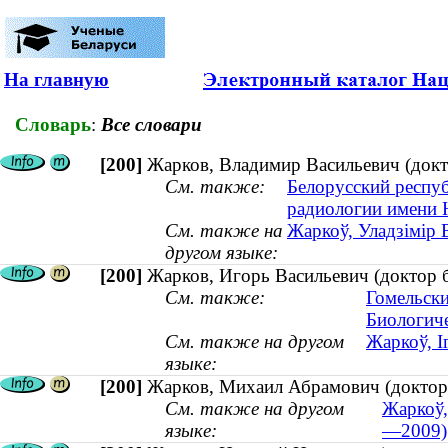
На главную
Словарь
:
Все словари
[200]
Жарков, Владимир Васильевич (докт
См. также:
Белорусский респу
радиологии имени 
См. также на
Жаркоў, Уладзімір 
другом языке:
[200]
Жарков, Игорь Васильевич (доктор 
См. также:
Гомельски
Биологиче
См. также на другом
Жаркоў, І
языке:
[200]
Жарков, Михаил Абрамович (доктор
См. также на другом
Жаркоў,
языке:
—2009)