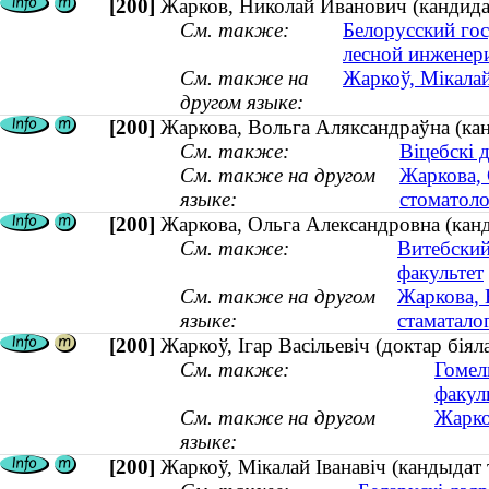
[200]
Жарков, Николай Иванович (кандидат
См. также:
Белорусский гос
лесной инженери
См. также на
Жаркоў, Мікалай
другом языке:
[200]
Жаркова, Вольга Аляксандраўна (канд
См. также:
Віцебскі 
См. также на другом
Жаркова, 
языке:
стоматоло
[200]
Жаркова, Ольга Александровна (канд
См. также:
Витебский
факультет
См. также на другом
Жаркова, 
языке:
стаматалог
[200]
Жаркоў, Ігар Васільевіч (доктар бія
См. также:
Гомел
факул
См. также на другом
Жарко
языке:
[200]
Жаркоў, Мікалай Іванавіч (кандыдат 