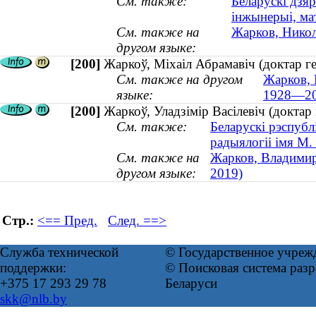
См. также:
Беларускі дзяр
інжынерыі, ма
См. также на
Жарков, Никол
другом языке:
[200]
Жаркоў, Міхаіл Абрамавіч (доктар г
См. также на другом
Жарков, 
языке:
1928—20
[200]
Жаркоў, Уладзімір Васілевіч (доктар
См. также:
Беларускі рэспубл
радыялогіі імя М.
См. также на
Жарков, Владимир
другом языке:
2019)
Стр.:
<== Пред.
След. ==>
Служба технической
© Государственное учреж
поддержки:
© Поисковая система ра
+375 17 293 29 78
Беларуси
skk@nlb.by