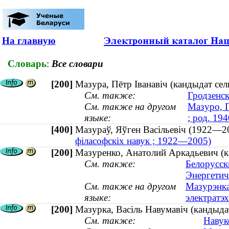
На главную
Словарь
:
Все словари
[200]
Мазура, Пётр Іванавіч (кандыдат сел
См. также:
Гродзенск
См. также на другом
Мазуро, П
языке:
; род. 194
[400]
Мазураў, Яўген Васільевіч (1922
філасофскіх навук ; 1922—2005)
[200]
Мазуренко, Анатолий Аркадьевич (ка
См. также:
Белорусск
Энергетич
См. также на другом
Мазурэнка
языке:
электратэх
[200]
Мазурка, Васіль Навумавіч (кандыда
См. также:
Навук