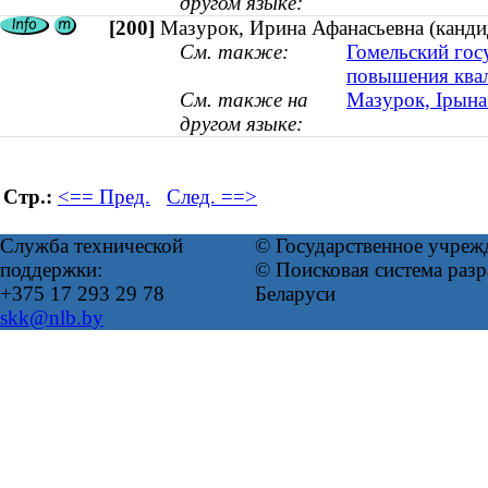
другом языке:
[200]
Мазурок, Ирина Афанасьевна (кандид
См. также:
Гомельский гос
повышения квал
См. также на
Мазурок, Ірына 
другом языке:
Стр.:
<== Пред.
След. ==>
Служба технической
© Государственное учреж
поддержки:
© Поисковая система ра
+375 17 293 29 78
Беларуси
skk@nlb.by