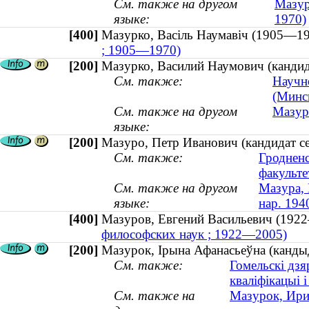
См. также на другом
Мазур
языке:
1970)
[400]
Мазурко, Васіль Наумавіч (1905—
; 1905—1970)
[200]
Мазурко, Василий Наумович (кандид
См. также:
Научно
(Минс
См. также на другом
Мазур
языке:
[200]
Мазуро, Петр Иванович (кандидат се
См. также:
Гродненс
факульте
См. также на другом
Мазура, 
языке:
нар. 194
[400]
Мазуров, Евгений Васильевич (1
философских наук ; 1922—2005)
[200]
Мазурок, Ірына Афанасьеўна (кандыд
См. также:
Гомельскі дз
кваліфікацыі 
См. также на
Мазурок, Ирин