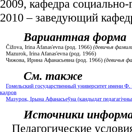
2009, кафедра социально-
2010 – заведующий кафед
Вариантная форма
Čižova, Irina Afanas'evna (род. 1966)
(девичья фамил
Mazurok, Irina Afanas'evna (род. 1966)
Чижова, Ирина Афанасьевна (род. 1966)
(девичья ф
См. также
Гомельский государственный университет имени Ф.
кадров
Мазурок, Ірына Афанасьеўна (кандыдат педагагічных
Источники информ
Педагогические условия