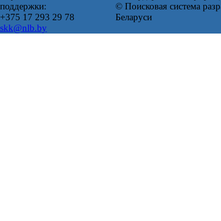
поддержки:
© Поисковая система ра
+375 17 293 29 78
Беларуси
skk@nlb.by