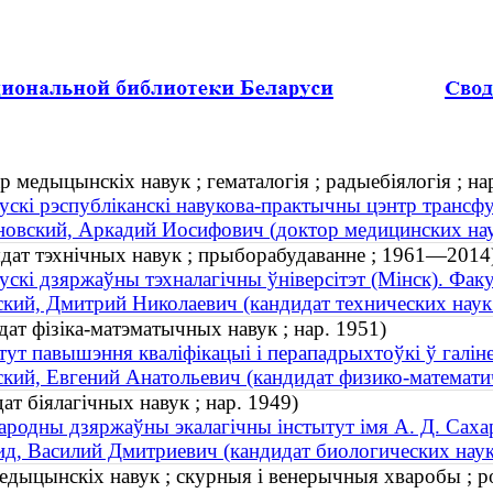
р медыцынскіх навук ; гематалогія ; радыебіялогія ; на
ускі рэспубліканскі навукова-практычны цэнтр трансфуз
овский, Аркадий Иосифович (доктор медицинских наук 
ыдат тэхнічных навук ; прыборабудаванне ; 1961—2014
ускі дзяржаўны тэхналагічны ўніверсітэт (Мінск). Факуль
кий, Дмитрий Николаевич (кандидат технических наук
дат фізіка-матэматычных навук ; нар. 1951)
тут павышэння кваліфікацыі і перападрыхтоўкі ў галіне
кий, Евгений Анатольевич (кандидат физико-математич
ат біялагічных навук ; нар. 1949)
родны дзяржаўны экалагічны інстытут імя А. Д. Саха
д, Василий Дмитриевич (кандидат биологических наук 
едыцынскіх навук ; скурныя і венерычныя хваробы ; р