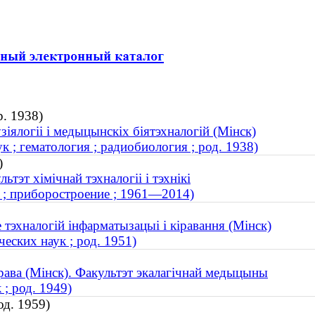
р. 1938)
іялогіі і медыцынскіх біятэхналогій (Мінск)
; гематология ; радиобиология ; род. 1938)
)
тэт хімічнай тэхналогіі і тэхнікі
 ; приборостроение ; 1961—2014)
 тэхналогій інфарматызацыі і кіравання (Мінск)
еских наук ; род. 1951)
рава (Мінск). Факультэт экалагічнай медыцыны
; род. 1949)
од. 1959)