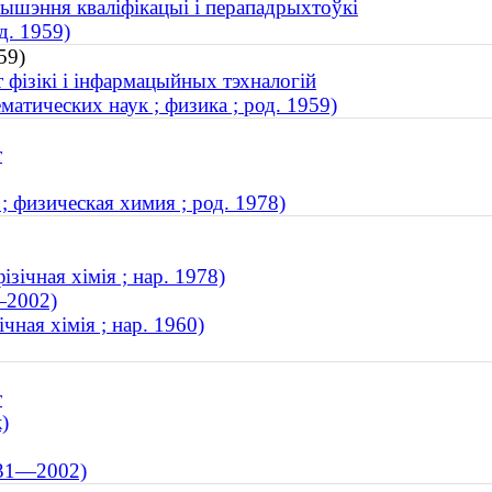
вышэння кваліфікацыі і перападрыхтоўкі
д. 1959)
59)
 фізікі і інфармацыйных тэхналогій
атических наук ; физика ; род. 1959)
т
 физическая химия ; род. 1978)
зічная хімія ; нар. 1978)
—2002)
чная хімія ; нар. 1960)
т
)
931—2002)