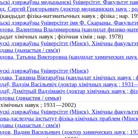
ьскі дзяржаўны медыцынскі ўніверсітэт. Факультэт па
д, Сергей Григорьевич (доктор медицинских наук ; ро
(кандыдат фізіка-матэматычных навук ; фізіка ; нар. 19
ьскі дзяржаўны ўніверсітэт імя Ф. Скарыны. Факультэт
дова, Валентина Владимировна (кандидат физико-матем
дат хімічных навук ; фізічная хімія ; нар. 1978)
ускі дзяржаўны ўніверсітэт (Мінск). Хімічны факультэ
давы (дынастыя / сям'я)
дова, Татьяна Викторовна (кандидат химических наук ;
ускі дзяржаўны ўніверсітэт (Мінск)
дава, Таццяна Віктараўна (кандыдат хімічных навук ; фі
даў, Вадзім Васільевіч (доктар хімічных навук ; 1931
даў, Дзмітрый Вадзімавіч (доктар хімічных навук ; фізі
довы (династия / семья)
р хімічных навук ; 1931—2002)
ускі дзяржаўны ўніверсітэт (Мінск). Хімічны факультэ
ова-даследчы інстытут фізіка-хімічных праблем (Мінск
давы (дынастыя / сям'я)
дов, Вадим Васильевич (доктор химических наук ; 1