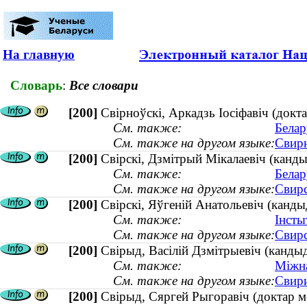
На главную
Словарь
:
Все словари
[200]
Свірноўскі, Аркадзь Іосіфавіч (докта
См. также:
Белар
См. также на другом языке:
Свирн
[200]
Свірскі, Дзмітрый Мікалаевіч (канд
См. также:
Белар
См. также на другом языке:
Свирс
[200]
Свірскі, Яўгеній Анатольевіч (канды
См. также:
Інсты
См. также на другом языке:
Свирс
[200]
Свірыд, Васілій Дзмітрыевіч (кандыд
См. также:
Міжна
См. также на другом языке:
Свири
[200]
Свірыд, Сяргей Рыгоравіч (доктар м