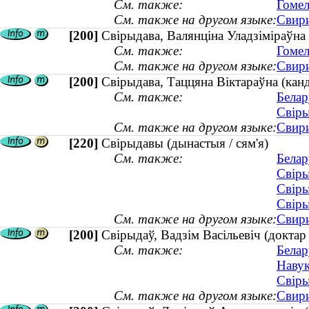
См. также:
Гомел
См. также на другом языке:
Свири
[200]
Свірыдава, Валянціна Уладзіміраўна 
См. также:
Гомел
См. также на другом языке:
Свири
[200]
Свірыдава, Таццяна Віктараўна (канды
См. также:
Белар
Свіры
См. также на другом языке:
Свири
[220]
Свірыдавы (дынастыя / сям'я)
См. также:
Белар
Свіры
Свіры
Свіры
См. также на другом языке:
Свири
[200]
Свірыдаў, Вадзім Васільевіч (докта
См. также:
Белар
Навук
Свіры
См. также на другом языке:
Свири