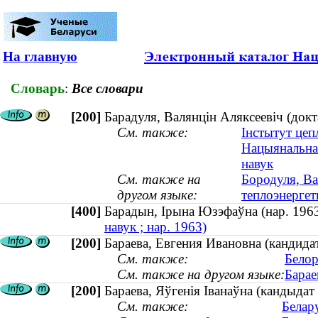
На главную
Словарь
:
Все словари
[200]
Барадуля, Валянцін Аляксеевіч (докт
См. также:
Інстытут цеп
Нацыянальная
навук
См. также на
Бородуля, Ва
другом языке:
теплоэнергет
[400]
Барадын, Ірына Юзэфаўна (нар. 1
навук ; нар. 1963)
[200]
Бараева, Евгения Ивановна (кандидат
См. также:
Белор
См. также на другом языке:
Барае
[200]
Бараева, Яўгенія Іванаўна (кандыдат 
См. также:
Белар