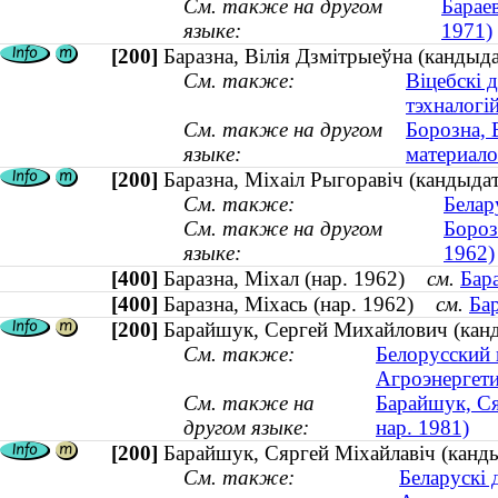
См. также на другом
Барае
языке:
1971)
[200]
Баразна, Вілія Дзмітрыеўна (кандыда
См. также:
Віцебскі 
тэхналогі
См. также на другом
Борозна, 
языке:
материало
[200]
Баразна, Міхаіл Рыгоравіч (кандыдат
См. также:
Белар
См. также на другом
Бороз
языке:
1962)
[400]
Баразна, Міхал (нар. 1962)
см.
Бара
[400]
Баразна, Міхась (нар. 1962)
см.
Бар
[200]
Барайшук, Сергей Михайлович (канди
См. также:
Белорусский 
Агроэнергети
См. также на
Барайшук, Ся
другом языке:
нар. 1981)
[200]
Барайшук, Сяргей Міхайлавіч (кандыд
См. также:
Беларускі 