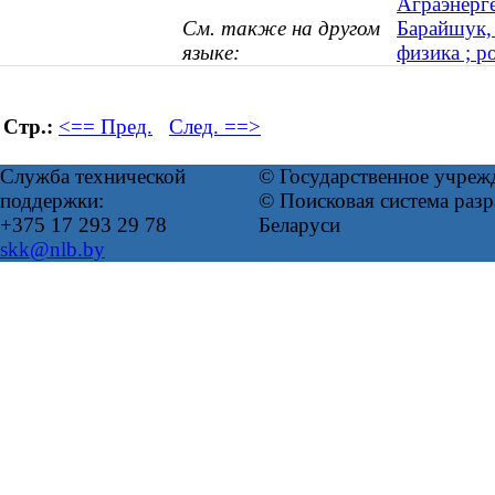
Аграэнерг
См. также на другом
Барайшук,
языке:
физика ; р
Стр.:
<== Пред.
След. ==>
Служба технической
© Государственное учреж
поддержки:
© Поисковая система ра
+375 17 293 29 78
Беларуси
skk@nlb.by