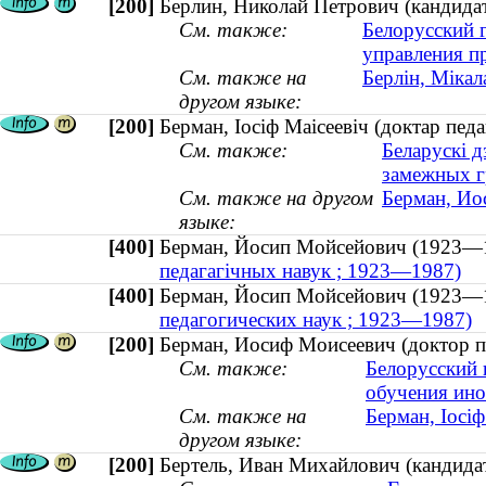
[200]
Берлин, Николай Петрович (кандидат 
См. также:
Белорусский г
управления п
См. также на
Берлін, Мікал
другом языке:
[200]
Берман, Іосіф Маісеевіч (доктар пе
См. также:
Беларускі д
замежных г
См. также на другом
Берман, Ио
языке:
[400]
Берман, Йосип Мойсейович (1923—
педагагічных навук ; 1923—1987)
[400]
Берман, Йосип Мойсейович (1923—
педагогических наук ; 1923—1987)
[200]
Берман, Иосиф Моисеевич (доктор п
См. также:
Белорусский 
обучения ин
См. также на
Берман, Іосі
другом языке:
[200]
Бертель, Иван Михайлович (кандидат