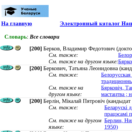
На главную
Словарь
:
Все словари
[200]
Берков, Владимир Федотович (доктор
См. также:
Белор
См. также на другом языке:
Бярко
[200]
Беркович, Татьяна Леонидовна (канд
См. также:
Белорусская
традиционны
См. также на
Бярковіч, Та
другом языке:
мастацтва ; 
[200]
Берлін, Мікалай Пятровіч (кандыдат 
См. также:
Беларускі д
працэсамі 
См. также на другом
Берлин, Ник
языке:
1950)