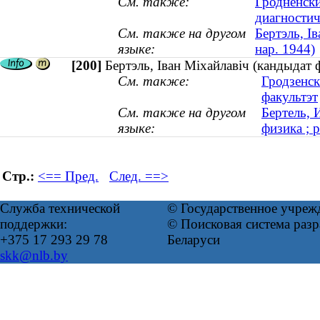
См. также:
Гродненски
диагностич
См. также на другом
Бертэль, І
языке:
нар. 1944)
[200]
Бертэль, Іван Міхайлавіч (кандыдат ф
См. также:
Гродзенск
факультэт
См. также на другом
Бертель, 
языке:
физика ; 
Стр.:
<== Пред.
След. ==>
Служба технической
© Государственное учреж
поддержки:
© Поисковая система ра
+375 17 293 29 78
Беларуси
skk@nlb.by