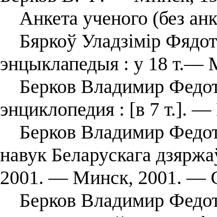
Анкета ученого (без анк
Бяркоў Уладзімір Фядота
энцыклапедыя : у 18 т.— М
Берков Владимир Федотов
энциклопедия : [в 7 т.]. —
Берков Владимир Федото
навук Беларускага дзяржа
2001. — Минск, 2001. — С
Берков Владимир Федото