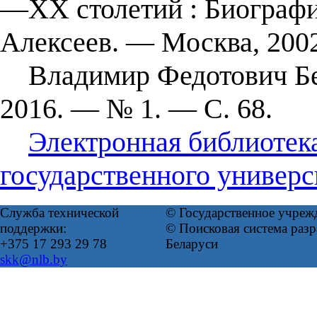
—XX столетий : Биографии
Алексеев. — Москва, 2002
Владимир Федотович Бер
2016. — № 1. — С. 68.
Электронная библиотек
государственного универс
Служба технической
© Государственное учреж
поддержки:
© Поисковая система ра
+375 17 293 29 78
Беларуси
skk@nlb.by