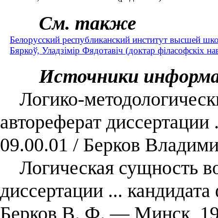
См. также
Белорусский республиканский институт высшей шк
Бяркоў, Уладзімір Фядотавіч (доктар філасофскіх нав
Источники информ
Логико-методологически
автореферат диссертации .
09.00.01 / Берков Владим
Логическая сущность воп
диссертации ... кандидата
Берков В. Ф. ― Минск, 19