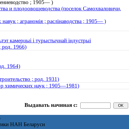
ениеводство ; 1905— )
ства и плодоовощеводства (поселок Самохваловичи,
навук ; аграномія ; раслінаводства ; 1905— )
ьтэт камерцыі і турыстычнай індустрыі
 род. 1966)
од. 1964)
роительство ; род. 1931)
ор химических наук ; 1905—1981)
Выдавать начиная с:
6
тики НАН Беларуси