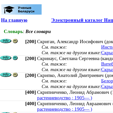
На главную
Словарь
:
Все словари
[200]
Скриган, Александр Иосифович (до
См. также:
Инсти
См. также на другом языке:
Скрыг
[200]
Скринаус, Светлана Сергеевна (канди
См. также:
Витеб
См. также на другом языке:
Скрын
[200]
Скрипко, Анатолий Дмитриевич (докт
См. также:
Белор
См. также на другом языке:
Скрып
[400]
Скрипниченко, Леонид Абрамови
растениеводство ; 1905— )
[400]
Скрипниченко, Леонид Авраамови
растениеводство ; 1905— )