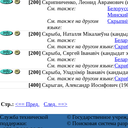
[200]
Скрипниченко, Леонид Аврамович (ка
См. также:
Белорусс
Минский
См. также на другом
Скрыпніч
языке:
[200]
Скрыба, Наталля Мікалаеўна (кандыд
См. также:
Белар
См. также на другом языке:
Скриб
[200]
Скрыба, Сяргей Іванавіч (кандыдат э
См. также:
Белар
См. также на другом языке:
Скриб
[200]
Скрыба, Уладзімір Іванавіч (кандыдат
См. также на другом языке:
Скриб
[400]
Скрыган, Александр Иосифович (
Стр.:
<== Пред.
След. ==>
Служба технической
© Государственное учреж
поддержки:
© Поисковая система раз