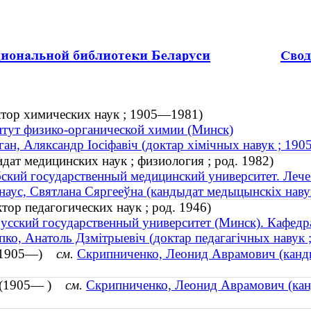
ктор химических наук ; 1905—1981)
тут физико-органической химии (Минск)
ан, Аляксандр Іосіфавіч (доктар хімічных навук ; 19
дат медицинских наук ; физиология ; род. 1982)
ский государственный медицинский университет. Лече
аус, Святлана Сяргееўна (кандыдат медыцынскіх навук ;
ор педагогических наук ; род. 1946)
усский государственный университет (Минск). Кафедр
ко, Анатоль Дзмітрыевіч (доктар педагагічных навук ;
ч (1905—)
см.
Скрипниченко, Леонид Аврамович (канди
ч (1905— )
см.
Скрипниченко, Леонид Аврамович (канд