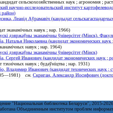
ндидат сельскохозяйственных наук ; агрономия ; раст
кий научно-исследовательский институт картофелевод
 район)
энка, Леанід Аўрамавіч (кандыдат сельскагаспадарчых 
ат эканамічных навук ; нар. 1966)
ускі дзяржаўны эканамічны ўніверсітэт (Мінск). Факул
а, Наталья Николаевна (кандидат экономических наук ;
канамічных навук ; нар. 1964)
ускі дзяржаўны эканамічны ўніверсітэт (Мінск)
а, Сергей Иванович (кандидат экономических наук ; р
 тэхнічных навук ; будаўніцтва ; нар. 1931)
о, Владимир Иванович (кандидат технических наук ; ст
1905—1981)
см.
Скриган, Александр Иосифович (докт
дение "Национальная библиотека Беларуси", 2015-202
работана Объединенным институтом проблем информа