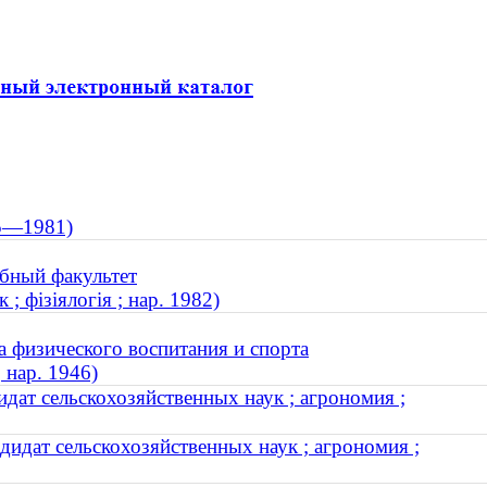
05—1981)
бный факультет
 фізіялогія ; нар. 1982)
а физического воспитания и спорта
 нар. 1946)
дат сельскохозяйственных наук ; агрономия ;
идат сельскохозяйственных наук ; агрономия ;