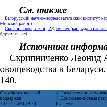
См. также
Белорусский научно-исследовательский институт ка
Минский район)
Скрыпнічэнка, Леанід Аўрамавіч (кандыдат сельскага
другом языке)
Источники информ
Скрипниченко Леонид Ан
овощеводства в Беларуси
140.
Служба технической
© Государственное учреж
поддержки:
© Поисковая система ра
+375 17 293 29 78
Беларуси