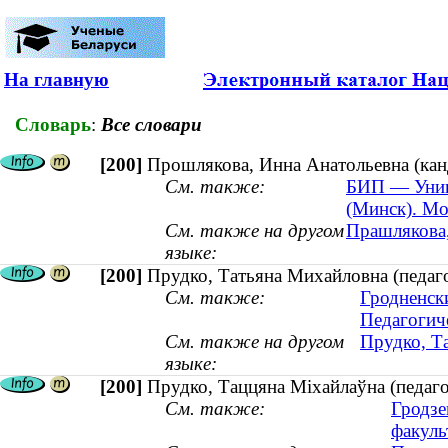
На главную
Словарь
:
Все словари
[200]
Прошлякова, Инна Анатольевна (кан
См. также:
БИП — Унив
(Минск). Мо
См. также на другом
Прашлякова,
языке:
[200]
Прудко, Татьяна Михайловна (педаго
См. также:
Гродненск
Педагогич
См. также на другом
Прудко, Та
языке:
[200]
Прудко, Таццяна Міхайлаўна (педагог
См. также:
Гродзе
факуль