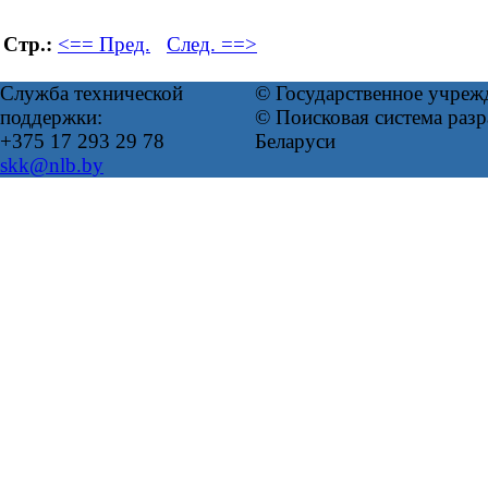
Стр.:
<== Пред.
След. ==>
Служба технической
© Государственное учреж
поддержки:
© Поисковая система ра
+375 17 293 29 78
Беларуси
skk@nlb.by