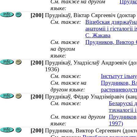
См. также на другом
Прудко
языке:
[200]
Пруднікаў, Віктар Сяргеевіч (доктар
См. также:
Віцебская дзяржаўн
анатоміі і гісталогі
С. Жакава
См. также
Прудников, Виктор С
на другом
языке:
[200]
Пруднікаў, Уладзіслаў Андрэевіч (док
1936)
См. также:
Інстытут ільн
См. также на
Прудников, Вл
другом языке:
растениеводств
[200]
Пруднікаў, Фёдар Уладзіміравіч (ка
См. также:
Беларускі 
тэхналогіі і
См. также на другом
Прудников,
языке:
1997)
[200]
Прудников, Виктор Сергеевич (докто