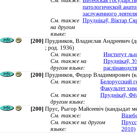
См. также:
Витебская государст
патологической анато
заслуженного деятел
См. также
Пруднікаў, Віктар Ся
на другом
языке:
[200]
Прудников, Владислав Андреевич (до
; род. 1936)
См. также:
Институт льн
См. также на
Пруднікаў, У
другом языке:
раслінаводств
[200]
Прудников, Федор Владимирович (к
См. также:
Белорусский г
Факультет хим
См. также на
Пруднікаў, Фё
другом языке:
[200]
Прус, Рыгор Майсеевіч (кандыдат м
См. также:
Віцеб
См. также на другом
Прусс
языке:
2010)