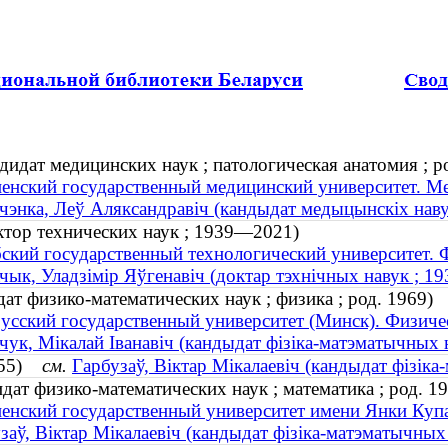
дидат медицинских наук ; патологическая анатомия ; р
енский государственный медицинский университет. Ме
чэнка, Леў Аляксандравіч (кандыдат медыцынскіх навук 
ктор технических наук ; 1939—2021)
ский государственный технологический университет. 
чык, Уладзімір Яўгенавіч (доктар тэхнічных навук ; 
ат физико-математических наук ; физика ; род. 1969)
усский государственный университет (Минск). Физиче
чук, Мікалай Iванавiч (кандыдат фізіка-матэматычных на
1955)
см.
Гарбузаў, Віктар Мікалаевіч (кандыдат фізіка
дат физико-математических наук ; математика ; род. 1
енский государственный университет имени Янки Куп
заў, Віктар Мікалаевіч (кандыдат фізіка-матэматычных 