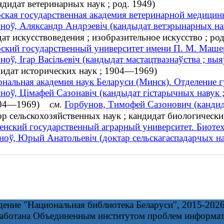
дидат ветеринарных наук ; род. 1949)
ская государственная академия ветеринарной медицин
ноў, Аляксандр Андрэевіч (кандыдат ветэрынарных нав
т искусствоведения ; изобразительное искусство ; род
ский государственный университет имени П. М. Маше
ноў, Ігар Васільевіч (кандыдат мастацтвазнаўства ; выя
идат исторических наук ; 1904—1969)
нальная академия наук Беларуси (Минск). Отделение г
ноў, Цімафей Сазонавіч (кандыдат гістарычных навук
1904—1969)
см.
Горбунов, Тимофей Сазонович (кандид
 сельскохозяйственных наук ; кандидат биологических 
енский государственный аграрный университет. Биоте
ноў, Юрый Анатольевіч (доктар сельскагаспадарчых наву
дение "Национальная библиотека Беларуси", 2015-202
работана Объединенным институтом проблем информа