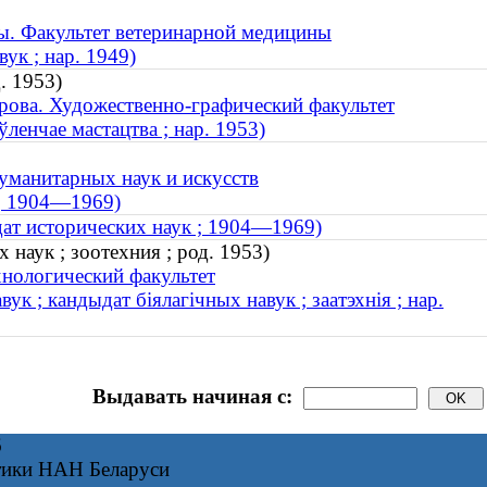
ы. Факультет ветеринарной медицины
ук ; нар. 1949)
. 1953)
рова. Художественно-графический факультет
ўленчае мастацтва ; нар. 1953)
уманитарных наук и искусств
 ; 1904—1969)
ат исторических наук ; 1904—1969)
наук ; зоотехния ; род. 1953)
хнологический факультет
к ; кандыдат біялагічных навук ; заатэхнія ; нар.
Выдавать начиная с:
6
тики НАН Беларуси