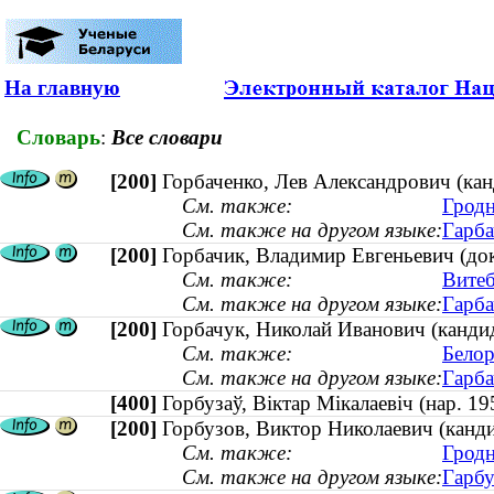
На главную
Словарь
:
Все словари
[200]
Горбаченко, Лев Александрович (кан
См. также:
Гродн
См. также на другом языке:
Гарба
[200]
Горбачик, Владимир Евгеньевич (до
См. также:
Витеб
См. также на другом языке:
Гарба
[200]
Горбачук, Николай Иванович (кандид
См. также:
Белор
См. также на другом языке:
Гарба
[400]
Горбузаў, Віктар Мікалаевіч (нар. 
[200]
Горбузов, Виктор Николаевич (канди
См. также:
Гродн
См. также на другом языке:
Гарбу