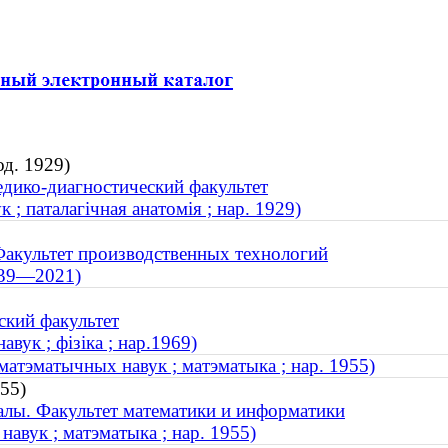
од. 1929)
дико-диагностический факультет
; паталагічная анатомія ; нар. 1929)
Факультет производственных технологий
1939—2021)
ский факультет
вук ; фізіка ; нар.1969)
-матэматычных навук ; матэматыка ; нар. 1955)
955)
алы. Факультет математики и информатики
навук ; матэматыка ; нар. 1955)