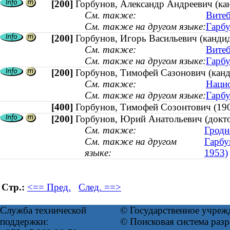
[200]
Горбунов, Александр Андреевич (кан
См. также:
Витеб
См. также на другом языке:
Гарбу
[200]
Горбунов, Игорь Васильевич (кандида
См. также:
Витеб
См. также на другом языке:
Гарбу
[200]
Горбунов, Тимофей Сазонович (канд
См. также:
Нацио
См. также на другом языке:
Гарбу
[400]
Горбунов, Тимофей Созонтович (
[200]
Горбунов, Юрий Анатольевич (доктор
См. также:
Гродн
См. также на другом
Гарбу
языке:
1953)
Стр.:
<== Пред.
След. ==>
Служба технической
© Государственное учреж
поддержки:
© Поисковая система раз