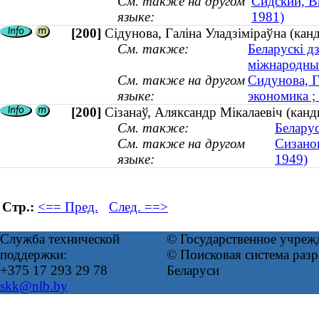
См. также на другом
Сидский, Ви
языке:
1981)
[200]
Сідунова, Галіна Уладзіміраўна (канд
См. также:
Беларускі д
міжнародны
См. также на другом
Сидунова, Г
языке:
экономика ;
[200]
Сізанаў, Аляксандр Мікалаевіч (канд
См. также:
Беларус
См. также на другом
Сизанов
языке:
1949)
Стр.:
<== Пред.
След. ==>
Служба технической
© Государственное учреж
поддержки:
© Поисковая система ра
+375 17 293 29 78
Беларуси
skk@nlb.by