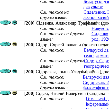
См. также:
Беларускі дз
факультэт
См. также на
Сидельник, 
другом языке:
лесное хозяй
[200]
Сідзенка, Аляксандр Трафімавіч (докт
См. также:
Навукова
См. также на другом
Сиденко,
языке:
род. 192
[200]
Сідор, Сяргей Іванавіч (доктар педа
См. также:
Беларускі дз
геаінфармат
См. также на другом
Сидор, Серг
языке:
географичес
[200]
Сідорская, Ірына Уладзіміраўна (докт
См. также:
Беларускі дз
См. также на
Сидорская, И
другом языке:
философских 
[200]
Сідскі, Віталій Валер'евіч (кандыдат 
См. также:
Гомельскі д
інфармацый