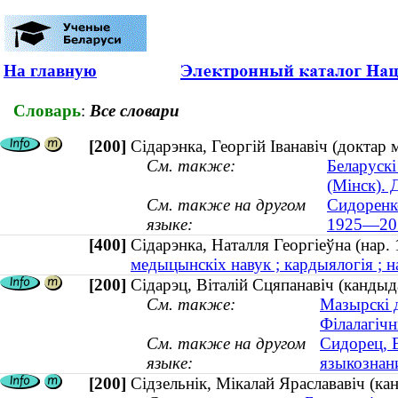
На главную
Словарь
:
Все словари
[200]
Сідарэнка, Георгій Іванавіч (доктар
См. также:
Беларускі
(Мінск). 
См. также на другом
Сидоренко
языке:
1925—20
[400]
Сідарэнка, Наталля Георгіеўна (на
медыцынскіх навук ; кардыялогія ; н
[200]
Сідарэц, Віталій Сцяпанавіч (кандыд
См. также:
Мазырскі д
Філалагічн
См. также на другом
Сидорец, 
языке:
языкознан
[200]
Сідзельнік, Мікалай Яраслававіч (кан