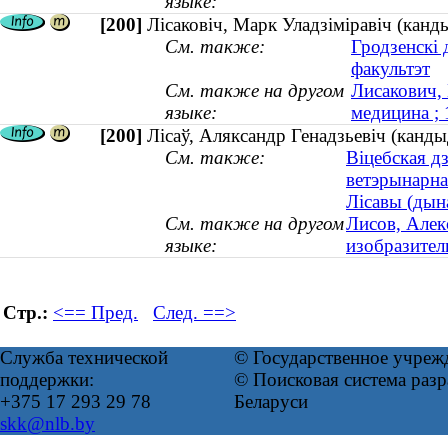
языке:
[200]
Лісаковіч, Марк Уладзіміравіч (кан
См. также:
Гродзенскі
факультэт
См. также на другом
Лисакович,
языке:
медицина ;
[200]
Лісаў, Аляксандр Генадзьевіч (канды
См. также:
Віцебская д
ветэрынарн
Лісавы (дына
См. также на другом
Лисов, Алек
языке:
изобразитель
Стр.:
<== Пред.
След. ==>
Служба технической
© Государственное учреж
поддержки:
© Поисковая система ра
+375 17 293 29 78
Беларуси
skk@nlb.by