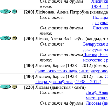
См. также на другом
Лисички
языке:
1939— 
[200]
Лісічонак, Алена Пятроўна (кандыдат
См. также:
Полацкі
факульт
См. также на другом
Лисичен
языке:
[200]
Лісава, Алена Васільеўна (кандыдат 
См. также:
Беларуская 
даследчая л
См. также на другом
Лисова, Еле
языке:
искусство ; 
[400]
Лісавец, Барыс (1938—2012)
(белор
филологических наук ; литературов
[400]
Лісавец, Барыс (1938—2012)
см.
С
літаратуразнаўства ; 1938—2012)
[220]
Лісавы (дынастыя / сям'я)
См. также:
Лісаў, Аля
мастацтва ;
См. также на другом
Лисовы (ди