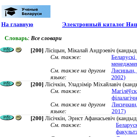
На главную
Словарь
:
Все словари
[200]
Лісіцын, Мікалай Андрэевіч (канды
См. также:
Беларускі
менеджме
См. также на другом
Лисицын, 
языке:
2002)
[200]
Лісічкін, Уладзімір Міхайлавіч (кан
См. также:
Магілёўск
філалагіч
См. также на другом
Лисичкин
языке:
2017)
[200]
Лісічкін, Эрнст Афанасьевіч (кандыд
См. также:
Беларус
факульт