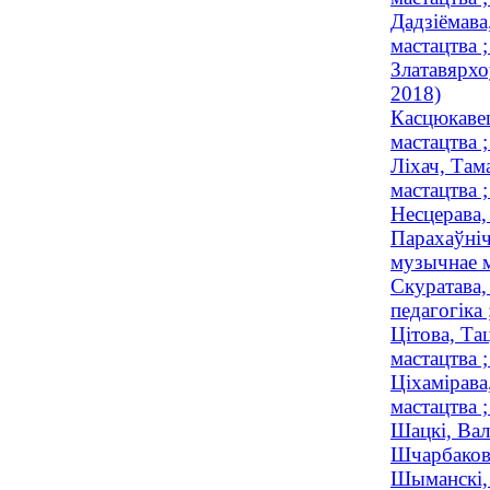
Дадзіёмава
мастацтва ;
Златавярхо
2018)
Касцюкавец
мастацтва 
Ліхач, Там
мастацтва ;
Несцерава,
Парахаўніч
музычнае м
Скуратава,
педагогіка 
Цітова, Та
мастацтва ;
Ціхамірава
мастацтва ;
Шацкі, Вал
Шчарбакова
Шыманскі, 