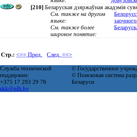
языке:
довузовск
[210]
Беларуская дзяржаўная акадэмія сувя
См. также на другом
Белорусс
языке:
заочного
См. также более
Беларуск
широкое понятие:
Стр.:
<== Пред.
След. ==>
Служба технической
© Государственное учреж
поддержки:
© Поисковая система ра
+375 17 293 29 78
Беларуси
skk@nlb.by