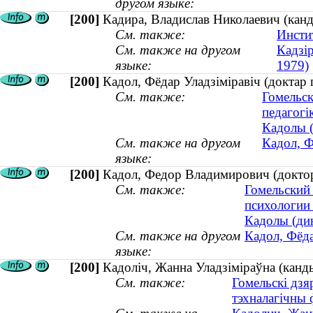
другом языке:
[200]
Кадира, Владислав Николаевич (канд
См. также:
Инсти
См. также на другом
Кадзір
языке:
1979)
[200]
Кадол, Фёдар Уладзіміравіч (доктар 
См. также:
Гомельск
педагогік
Кадолы (
См. также на другом
Кадол, Ф
языке:
[200]
Кадол, Федор Владимирович (доктор 
См. также:
Гомельский
психологии
Кадолы (дин
См. также на другом
Кадол, Фёда
языке:
[200]
Кадоліч, Жанна Уладзіміраўна (кандыд
См. также:
Гомельскі дзя
тэхналагічны 