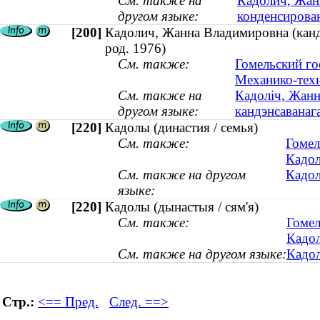
См. также на
Кадолич, Жанн
другом языке:
конденсирован
[200]
Кадолич, Жанна Владимировна (канди
род. 1976)
См. также:
Гомельский го
Механико-техн
См. также на
Кадоліч, Жанна
другом языке:
кандэнсаванага
[220]
Кадолы (династия / семья)
См. также:
Гомел
Кадол
См. также на другом
Кадол
языке:
[220]
Кадолы (дынастыя / сям'я)
См. также:
Гомел
Кадол
См. также на другом языке:
Кадол
Стр.:
<== Пред.
След. ==>