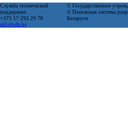
Служба технической
© Государственное учреж
поддержки:
© Поисковая система ра
+375 17 293 29 78
Беларуси
skk@nlb.by