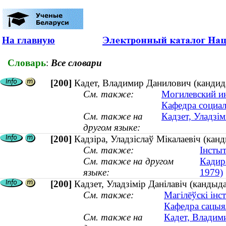
На главную
Словарь
:
Все словари
[200]
Кадет, Владимир Данилович (кандид
См. также:
Могилевский ин
Кафедра социа
См. также на
Кадзет, Уладзі
другом языке:
[200]
Кадзіра, Уладзіслаў Мікалаевіч (кан
См. также:
Інсты
См. также на другом
Кадира
языке:
1979)
[200]
Кадзет, Уладзімір Данілавіч (канды
См. также:
Магілёўскі інс
Кафедра сацыя
См. также на
Кадет, Владим