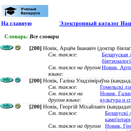
На главную
Словарь
:
Все словари
[200]
Новік, Арцём Іванавіч (доктар біял
См. также:
Беларуская 
біятэхналогі
См. также на другом
Новик, Арт
языке:
[200]
Новік, Галіна Уладзіміраўна (кандыда
См. также:
Гомельскі дз
См. также на
Новик, Галин
другом языке:
культура и с
[200]
Новік, Георгій Міхайлавіч (кандыдат
См. также:
Беларускі 
камп'ютар
См. также на другом
Новик, Гео