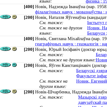
языке:
физика ; 
[400]
Новік, Надзежда Іванаўна (нар. 19
філалагічных навук ; мовазнаўства ; 
[200]
Новік, Наталля Яўгенаўна (кандыдат 
См. также:
Інстытут 
См. также на другом
Новик, На
языке:
Беларуси ;
[400]
Новік, Святлана Міхайлаўна (нар. 
геаграфічных навук ; геаэкалогія ; на
[200]
Новік, Юрый Іосіфавіч (доктар юр
См. также:
Белар
См. также на другом языке:
Новик
[200]
Новік, Яўген Канстанцінавіч (доктар
См. также:
Беларускі дзярж
Факультэт інфа
См. также на
Новик, Евгений
другом языке:
[200]
Новік-Шчарбенка, Надзежда Іванаўна 
См. также:
Мазырскі дзярж
давузаўскай п