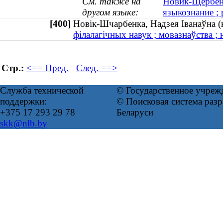
См. также на
Новик-Щербенк
другом языке:
языкознание ; 
[400]
Новік-Шчарбенка, Надзея Іванаўна 
філалагічных навук ; мовазнаўства ; 
Стр.:
<== Пред.
След. ==>
Служба технической
© Государственное учреж
поддержки:
© Поисковая система ра
+375 17 293 29 78
Беларуси
skk@nlb.by