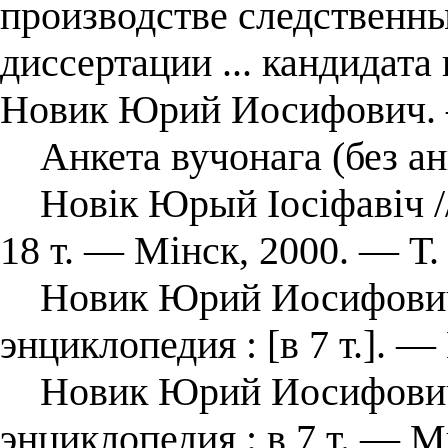
производстве следственны
диссертации ... кандидата
Новик Юрий Иосифович. 
Анкета вучонага (без ан
Новік Юрый Іосіфавіч //
18 т. — Мінск, 2000. — Т.
Новик Юрий Иосифович /
энциклопедия : [в 7 т.]. —
Новик Юрий Иосифович /
энциклопедия : в 7 т. — Ми