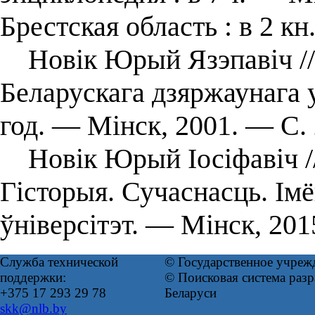
Брестская область : в 2 кн.
Новік Юрый Язэпавіч // 
Беларускага дзяржаунага 
год. — Мінск, 2001. — С. 
Новік Юрый Іосіфавіч /
Гісторыя. Сучаснасць. Ім
ўніверсітэт. — Мiнск, 20
Служба технической
© Государственное учреж
поддержки:
© Поисковая система ра
+375 17 293 29 78
Беларуси
skk@nlb.by