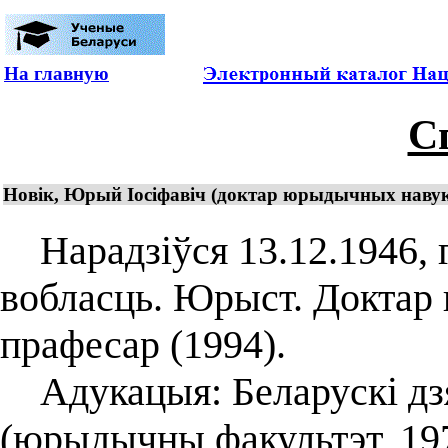
На главную
С
Новік, Юрый Іосіфавіч (доктар юрыдычных навук
Нарадзіўся 13.12.1946, г
вобласць. Юрыст. Доктар
прафесар (1994).
Адукацыя: Беларускі дзя
(юрыдычны факультэт, 197