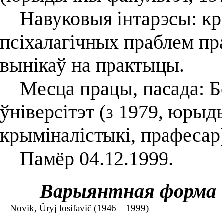
Навуковыя інтарэсы: кры
псіхалагічных праблем пр
вынікаў на практыцы.
Месца працы, пасада: Б
ўніверсітэт (з 1979, юры
крыміналістыкі, прафесар
Памёр 04.12.1999.
Варыянтная форма
Novik, Ûryj Iosifavič (1946—1999)