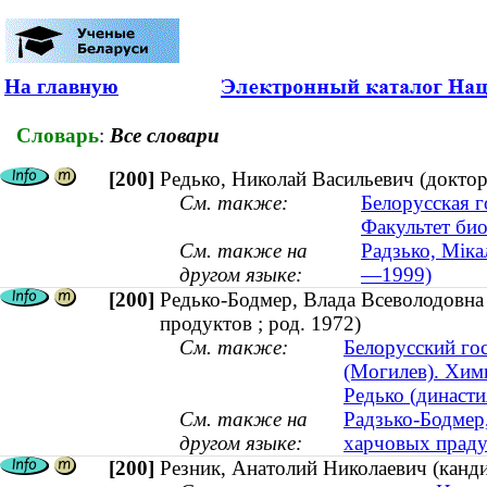
На главную
Словарь
:
Все словари
[200]
Редько, Николай Васильевич (доктор
См. также:
Белорусская г
Факультет би
См. также на
Радзько, Мікал
другом языке:
—1999)
[200]
Редько-Бодмер, Влада Всеволодовна 
продуктов ; род. 1972)
См. также:
Белорусский го
(Могилев). Хим
Редько (династи
См. также на
Радзько-Бодмер,
другом языке:
харчовых прадук
[200]
Резник, Анатолий Николаевич (канди