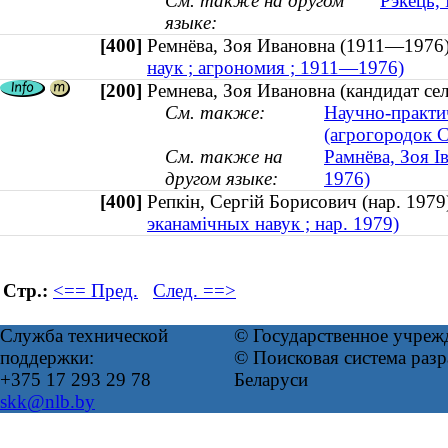
См. также на другом
Рэкець,
языке:
[400]
Ремнёва, Зоя Ивановна (1911—19
наук ; агрономия ; 1911—1976)
[200]
Ремнева, Зоя Ивановна (кандидат се
См. также:
Научно-практи
(агрогородок 
См. также на
Рамнёва, Зоя І
другом языке:
1976)
[400]
Репкін, Сергій Борисович (нар. 197
эканамічных навук ; нар. 1979)
Стр.:
<== Пред.
След. ==>
Служба технической
© Государственное учреж
поддержки:
© Поисковая система ра
+375 17 293 29 78
Беларуси
skk@nlb.by