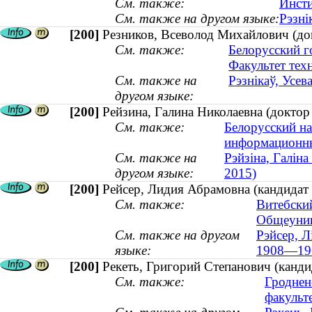
См. также:
Инсти
См. также на другом языке:
Рэзні
[200]
Резников, Всеволод Михайлович (до
См. также:
Белорусский г
Факультет тех
См. также на
Рэзнікаў, Усе
другом языке:
[200]
Рейзина, Галина Николаевна (доктор
См. также:
Белорусский на
информационны
См. также на
Рэйзіна, Галін
другом языке:
2015)
[200]
Рейсер, Лидия Абрамовна (кандидат
См. также:
Витебски
Общеунив
См. также на другом
Рэйсер, Л
языке:
1908—19
[200]
Рекеть, Григорий Степанович (канд
См. также:
Гроднен
факульт