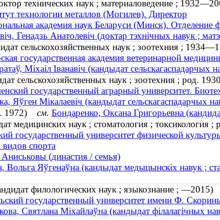
октор технических наук ; материаловедение ; 1932—20
тут технологии металлов (Могилев). Директор
нальная академия наук Беларуси (Минск). Отделение 
віч, Генадзь Анатолевіч (доктар тэхнічных навук ; ма
идат сельскохозяйственных наук ; зоотехния ; 1934—1
ская государственная академия ветеринарной медицин
ратаў, Міхаіл Іванавіч (кандыдат сельскагаспадарчых н
дат сельскохозяйственных наук ; зоотехния ; род. 1930
енский государственный аграрный университет. Биоте
ка, Яўген Мікалаевіч (кандыдат сельскагаспадарчых наву
од. 1972)
см.
Бондаренко, Оксана Григорьевна (кандида
ат медицинских наук ; стоматология ; токсикология ; 
кий государственный университет физической культур
 видов спорта
Аниськовы (династия / семья)
, Вольга Яўгенаўна (кандыдат медыцынскіх навук ; стама
андидат филологических наук ; языкознание ; —2015)
ьский государственный университет имени Ф. Скорин
кова, Святлана Міхайлаўна (кандыдат філалагічных нав