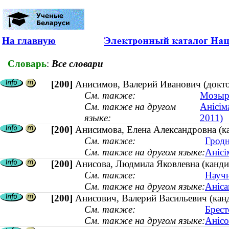
На главную
Словарь
:
Все словари
[200]
Анисимов, Валерий Иванович (доктор
См. также:
Мозырс
См. также на другом
Анісім
языке:
2011)
[200]
Анисимова, Елена Александровна (ка
См. также:
Гродн
См. также на другом языке:
Анісі
[200]
Анисова, Людмила Яковлевна (кандид
См. также:
Научн
См. также на другом языке:
Аніса
[200]
Анисович, Валерий Васильевич (канд
См. также:
Брест
См. также на другом языке:
Анісо