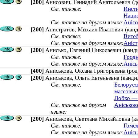
[200]
Анисович, Геннадий Анатольевич (д
См. также:
Инсти
Нацио
См. также на другом языке:
Анісо
[200]
Анистратов, Михаил Иванович (канд
См. также:
Витеб
См. также на другом языке:
Аніст
[200]
Анисько, Евгений Николаевич (канди
См. также:
Гродн
См. также на другом языке:
Анісь
[400]
Аниськова, Оксана Григорьевна (р
[200]
Аниськова, Ольга Евгеньевна (кандид
См. также:
Белорусс
массовых
Лобко — 
См. также на другом
Аніськова
языке:
[200]
Аниськова, Светлана Михайловна (к
См. также:
Гомел
См. также на другом языке:
Анісь