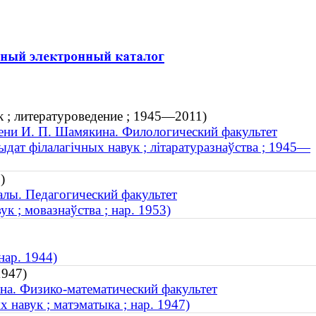
к ; литературоведение ; 1945—2011)
ени И. П. Шамякина. Филологический факультет
дыдат філалагічных навук ; літаратуразнаўства ; 1945—
)
лы. Педагогический факультет
к ; мовазнаўства ; нар. 1953)
нар. 1944)
1947)
на. Физико-математический факультет
 навук ; матэматыка ; нар. 1947)