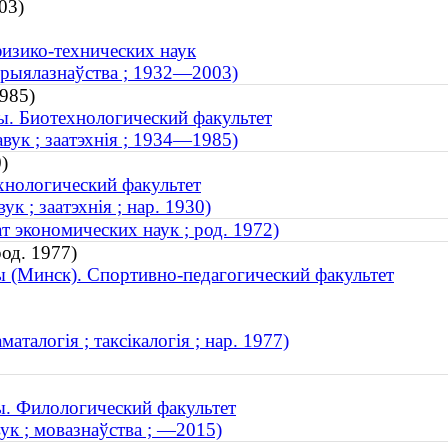
03)
физико-технических наук
тэрыялазнаўства ; 1932—2003)
985)
ы. Биотехнологический факультет
авук ; заатэхнія ; 1934—1985)
)
хнологический факультет
к ; заатэхнія ; нар. 1930)
т экономических наук ; род. 1972)
род. 1977)
ы (Минск). Спортивно-педагогический факультет
талогія ; таксікалогія ; нар. 1977)
ы. Филологический факультет
ук ; мовазнаўства ; —2015)