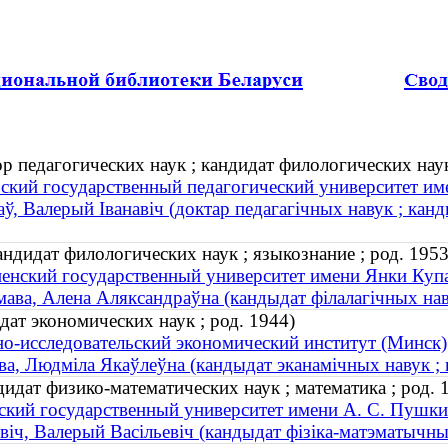
 педагогических наук ; кандидат филологических нау
кий государственный педагогический университет им
аў, Валерый Іванавіч (доктар педагагічных навук ; кан
ндидат филологических наук ; языкознание ; род. 1953
енский государственный университет имени Янки Купа
мава, Алена Аляксандраўна (кандыдат філалагічных наву
ат экономических наук ; род. 1944)
о-исследовательский экономический институт (Минск)
ва, Людміла Якаўлеўна (кандыдат эканамічных навук ; 
идат физико-математических наук ; математика ; род. 
ский государственный университет имени А. С. Пушки
віч, Валерый Васільевіч (кандыдат фізіка-матэматычных