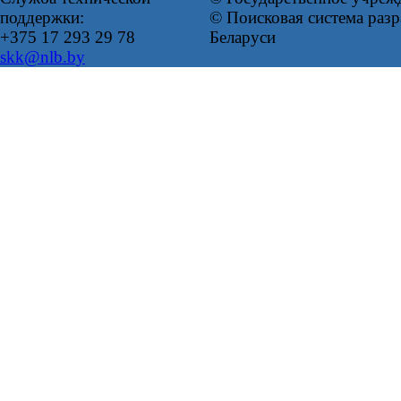
поддержки:
© Поисковая система ра
+375 17 293 29 78
Беларуси
skk@nlb.by