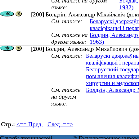
См. также на другом
Болдак,
языке:
1932)
[200]
Болдзін, Аляксандр Міхайлавіч (док
См. также:
Беларускі дзяржаўн
кваліфікацыі і пера
См. также на
Болдин, Александр
другом языке:
1963)
[200]
Болдин, Александр Михайлович (док
См. также:
Беларускі дзяржаўны
кваліфікацыі і перап
Белорусский государ
повышения квалифик
хирургии и эндоско
См. также
Болдзін, Аляксандр 
на другом
языке:
Стр.:
<== Пред.
След. ==>
Служба технической
© Государственное учреж