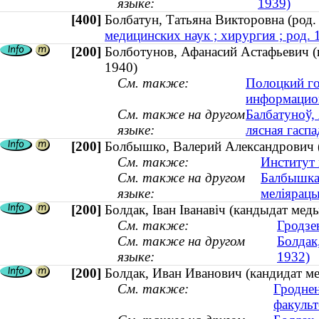
языке:
1939)
[400]
Болбатун, Татьяна Викторовна (ро
медицинских наук ; хирургия ; род. 
[200]
Болботунов, Афанасий Астафьевич (к
1940)
См. также:
Полоцкий го
информацио
См. также на другом
Балбатуноў, 
языке:
лясная гаспа
[200]
Болбышко, Валерий Александрович (к
См. также:
Институт
См. также на другом
Балбышка,
языке:
меліярацы
[200]
Болдак, Іван Іванавіч (кандыдат меды
См. также:
Гродзе
См. также на другом
Болдак
языке:
1932)
[200]
Болдак, Иван Иванович (кандидат ме
См. также:
Гроднен
факульт