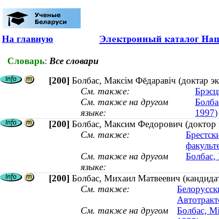
На главную
Словарь
:
Все словари
[200]
Болбас, Максім Фёдаравіч (доктар э
См. также:
Брэсц
См. также на другом
Болба
языке:
1997)
[200]
Болбас, Максим Федорович (доктор
См. также:
Брестск
факульт
См. также на другом
Болбас,
языке:
[200]
Болбас, Михаил Матвеевич (кандидат 
См. также:
Белорусск
Автотракт
См. также на другом
Болбас, Мі