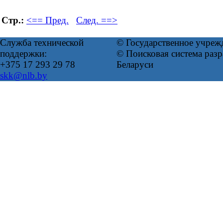
Стр.:
<== Пред.
След. ==>
Служба технической
© Государственное учреж
поддержки:
© Поисковая система ра
+375 17 293 29 78
Беларуси
skk@nlb.by