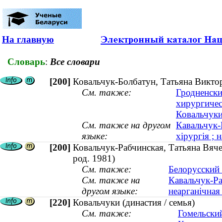
На главную
Словарь
:
Все словари
[200]
Ковальчук-Болбатун, Татьяна Виктор
См. также:
Гродненски
хирургичес
Ковальчуки
См. также на другом
Кавальчук-
языке:
хірургія ; 
[200]
Ковальчук-Рабчинская, Татьяна Вяче
род. 1981)
См. также:
Белорусский 
См. также на
Кавальчук-Ра
другом языке:
неарганічная 
[220]
Ковальчуки (династия / семья)
См. также:
Гомельски