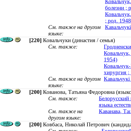
Ковальчук,
болезни ; 
Ковальчук,
; род. 1948
См. также на другом
Кавальчукі
языке:
[220]
Ковальчуки (династия / семья)
См. также:
Гродненски
Ковальчук,
1954)
Ковальчук-
хирургия ; 
См. также на другом
Кавальчукі 
языке:
[200]
Кованова, Татьяна Федоровна (язык
См. также:
Белорусский 
языка естест
См. также на
Каванава, Та
другом языке:
[200]
Ковбаса, Николай Петрович (кандидат
См. также:
Белорусский