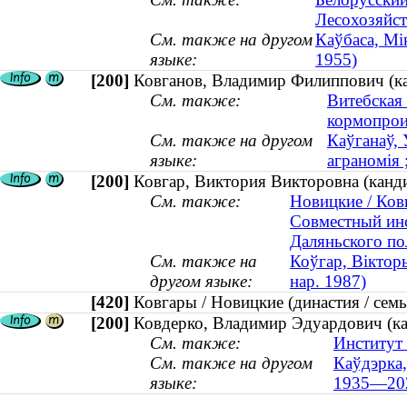
Лесохозяйст
См. также на другом
Каўбаса, Мік
языке:
1955)
[200]
Ковганов, Владимир Филиппович (кан
См. также:
Витебская
кормопрои
См. также на другом
Каўганаў, 
языке:
аграномія 
[200]
Ковгар, Виктория Викторовна (канди
См. также:
Новицкие / Ковг
Совместный инс
Даляньского по
См. также на
Коўгар, Віктор
другом языке:
нар. 1987)
[420]
Ковгары / Новицкие (династия / се
[200]
Ковдерко, Владимир Эдуардович (ка
См. также:
Институт 
См. также на другом
Каўдэрка,
языке:
1935—20