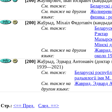
[200]
Жаўнярэвіч, Іван Іосіфавіч (кандыдат
См. также:
Беларускі 
См. также на другом
Жолнереви
языке:
физика ; р
[200]
Жаўрыд, Міхаіл Фядотавіч (кандыда
См. также:
Беларуск
Рэктар
Мазырскі
Мінскі д
См. также на другом
Жаврид,
языке:
около 1
[200]
Жаўрыд, Эдвард Антонавіч (доктар м
1939—2021)
См. также:
Беларускі рэспубл
радыялогіі імя М.
См. также на
Жаврид, Эдвард А
другом языке:
Стр.:
<== Пред.
След. ==>