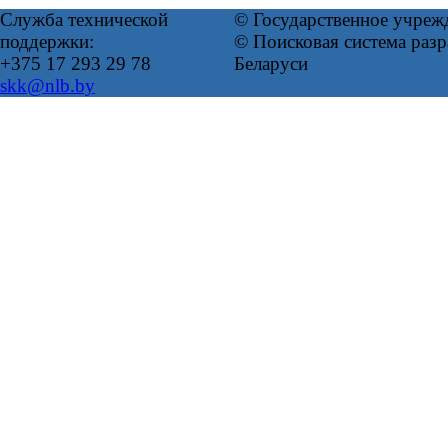
Служба технической
© Государственное учреж
поддержки:
© Поисковая система ра
+375 17 293 29 78
Беларуси
skk@nlb.by