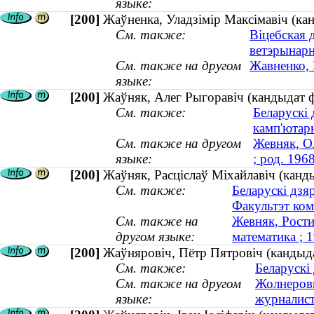
языке:
[200]
Жаўненка, Уладзімір Максімавіч (ка
См. также:
Віцебская 
ветэрынар
См. также на другом
Жавненко, 
языке:
[200]
Жаўняк, Алег Рыгоравіч (кандыдат фі
См. также:
Беларускі 
камп'ютар
См. также на другом
Жевняк, О
языке:
; род. 196
[200]
Жаўняк, Расціслаў Міхайлавіч (канд
См. также:
Беларускі дзя
Факультэт ком
См. также на
Жевняк, Рости
другом языке:
математика ;
[200]
Жаўняровіч, Пётр Пятровіч (кандыдат
См. также:
Беларускі
См. также на другом
Жолнерови
языке:
журналист