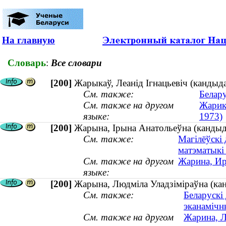
На главную
Словарь
:
Все словари
[200]
Жарыкаў, Леанід Ігнацьевіч (канды
См. также:
Белару
См. также на другом
Жарик
языке:
1973)
[200]
Жарына, Ірына Анатольеўна (кандыда
См. также:
Магілёўскі 
матэматыкі
См. также на другом
Жарина, Ир
языке:
[200]
Жарына, Людміла Уладзіміраўна (кан
См. также:
Беларускі
эканамічн
См. также на другом
Жарина, Л